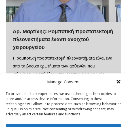
Δρ. Μαρτίνης: Ρομποτική προστατεκτομή
πλεονεκτήματα έναντι ανοιχτού
χειρουργείου
Η ρομποτική προστατεκτομή πλεονεκτήματα είναι ένα
από τα βασικά ερωτήματα των ασθενών που
καλούνται να επιλέξουν τον τρόπο χειρουργικής
Manage Consent
αντιμετώπισης για τον καρκίνο του προστάτη. Η
επιλογή της κατάλληλης μεθόδου επηρεάζει όχι μόνο
To provide the best experiences, we use technologies like cookies to
το ογκολογικό αποτέλεσμα, αλλά και την ποιότητα
store and/or access device information. Consenting to these
technologies will allow us to process data such as browsing behavior or
ζωής μετά το χειρουργείο. Η ρομποτική
unique IDs on this site. Not consenting or withdrawing consent, may
προστατεκτομή πλεονεκτήματα σχετίζεται με καλύτερο
adversely affect certain features and functions.
λειτουργικό αποτέλεσμα και ταχύτερη…