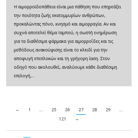
Η αιμορροϊδοπάθεια είναι μια πάθηση που επηρεάζει
την ποιότητα ζωής εκατομμυρίων ανθρώπων,
προκαλώντας πόνο, κνησμό και αιμορραγία. Αν και
συχνά αποτελεί θέμα ταμπού, η σωστή ενημέρωση
για τα διαθέσιμα φάρμακα για αιμορροΐδες και τις
μεθόδους ανακούφισης είναι το κλειδί για την
αποφυγή επιπλοκών και τη γρήγορη ίαση. Στον
οδηγό που ακολουθεί, αναλύουμε κάθε διαθέσιμη
επιλογή,…
←
1
…
25
26
27
28
29
…
121
→