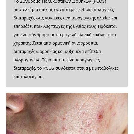
Το Σύνδρομο Πολυκυστικών Ωοθηκών (PCOS)
αποτελεί μία από τις συχνότερες ενδοκρινολογικές
διαταραχές στις γυναίκες αναπαραγωγικής ηλικίας και
επηρεάζει ποικίλες πτυχές της υγείας τους. Πρόκειται
για ένα σύνδρομο με ετερογενή κλινική εικόνα, που
χαρακτηρίζεται από ορμονική ανισορροπία,
διαταραχές ωορρηξίας και αυξημένα επίπεδα
ανδρογόνων. Πέρα από τις αναπαραγωγικές
διαταραχές, το PCOS συνδέεται στενά με μεταβολικές
επιπτώσεις, οι…