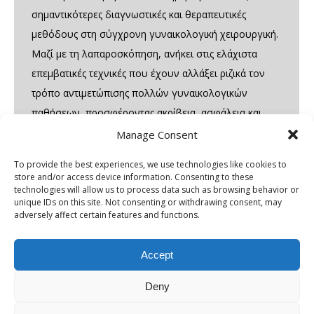
σημαντικότερες διαγνωστικές και θεραπευτικές
μεθόδους στη σύγχρονη γυναικολογική χειρουργική.
Μαζί με τη λαπαροσκόπηση, ανήκει στις ελάχιστα
επεμβατικές τεχνικές που έχουν αλλάξει ριζικά τον
τρόπο αντιμετώπισης πολλών γυναικολογικών
παθήσεων, προσφέροντας ακρίβεια, ασφάλεια και
ταχεία ανάρρωση. Παρότι και οι δύο μέθοδοι
Manage Consent
χρησιμοποιούν ενδοσκοπική τεχνολογία, διαφέρουν
To provide the best experiences, we use technologies like cookies to
ουσιαστικά ως προς την ανατομική…
store and/or access device information. Consenting to these
technologies will allow us to process data such as browsing behavior or
unique IDs on this site. Not consenting or withdrawing consent, may
adversely affect certain features and functions.
Accept
Deny