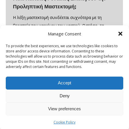
Προληπτική Μαστεκτομή;
Η λέξη μαστεκτομή συνδέεται συχνότερα με τη
θεραπεία του καρκίνου του μαστού. Ωστόσο, τα
Manage Consent
τελευταία χρόνια, όλο και περισσότερες γυναίκες
επιλέγουν να υποβληθούν σε προληπτική
To provide the best experiences, we use technologies like cookies to
μαστεκτομή, ακόμα και χωρίς να έχουν διαγνωστεί με
store and/or access device information. Consenting to these
technologies will allow us to process data such as browsing behavior or
καρκίνο. Η απόφαση αυτή μπορεί να φαίνεται ακραία
unique IDs on this site. Not consenting or withdrawing consent, may
για κάποιον που δεν γνωρίζει το σκεπτικό πίσω από
adversely affect certain features and functions.
αυτή την πράξη, όμως για…
Accept
Deny
View preferences
Cookie Policy