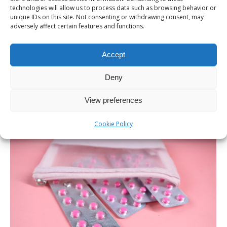
Δεν είναι λίγοι οι άντρες που δελεάζονται από
technologies will allow us to process data such as browsing behavior or
διαφημίσεις προϊόντων που υπόσχονται να
unique IDs on this site. Not consenting or withdrawing consent, may
adversely affect certain features and functions.
αυξήσουν το μέγεθος του πέους. Spoiler alert: Κανένα
από αυτά δεν λειτουργεί. Ωστόσο, υπάρχουν
Accept
αξιόπιστες μέθοδοι που έχουν σχεδιαστεί για να
αυξήσουν το μέγεθος ή να βελτιώσουν την εμφάνιση
Deny
του πέους. Μάλιστα, η αυξητική πέους έχει εξελιχθεί
View preferences
σημαντικά τα τελευταία χρόνια, καθώς…
Cookie Policy