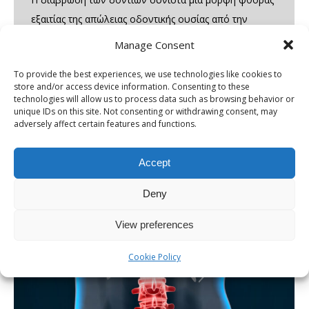
εξαιτίας της απώλειας οδοντικής ουσίας από την
επιφάνεια των δοντιών χωρίς τη συμμετοχή κάποιου
Manage Consent
βακτηριακού παράγοντα. Σε αντίθεση με την
To provide the best experiences, we use technologies like cookies to
τερηδόνα, η διάβρωση προκαλείται λόγω της χημικής
store and/or access device information. Consenting to these
δράσης διαφόρων οξέων πάνω στην επιφάνεια των
technologies will allow us to process data such as browsing behavior or
unique IDs on this site. Not consenting or withdrawing consent, may
δοντιών. Τα οξέα αυτά προκαλούν την αποδόμηση
adversely affect certain features and functions.
αρχικά του σμάλτου των δοντιών και…
Accept
Deny
View preferences
Cookie Policy