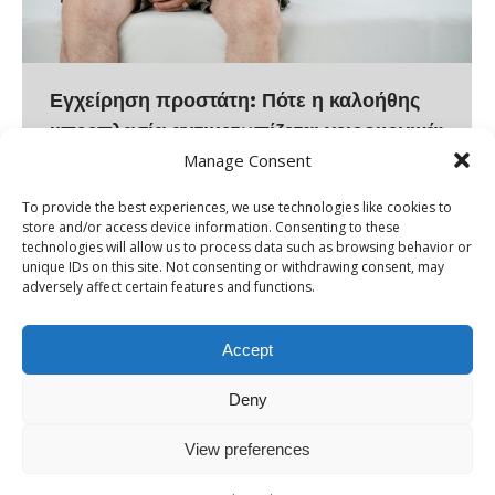
Εγχείρηση προστάτη: Πότε η καλοήθης
υπερπλασία αντιμετωπίζεται χειρουργικά;
Manage Consent
Η καλοήθης υπερπλασία προστάτη (ΚΥΠ) είναι μια
διαδεδομένη κατάσταση μεταξύ των ανδρών
To provide the best experiences, we use technologies like cookies to
store and/or access device information. Consenting to these
προχωρημένης ηλικίας, που χαρακτηρίζεται από τη μη
technologies will allow us to process data such as browsing behavior or
καρκινική διόγκωση του αδένα του προστάτη. Η
unique IDs on this site. Not consenting or withdrawing consent, may
adversely affect certain features and functions.
διόγκωση αυτή προκαλεί σταδιακά έντονη
συμπτωματολογία, η οποία σχετίζεται με την
Accept
συμπίεση της ουρήθρας και την αδυναμία εξόδου των
ούρων. Συνεπώς, είναι απαραίτητη η εφαρμογή της
Deny
κατάλληλης θεραπευτικής προσέγγισης, η οποία…
View preferences