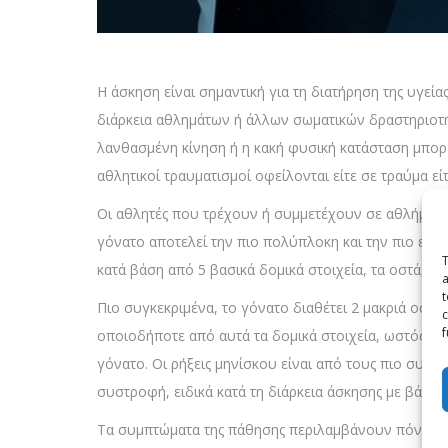
Η άσκηση είναι σημαντική για τη διατήρηση της υγεί
διάρκεια αθλημάτων ή άλλων σωματικών δραστηριοτήτ
λανθασμένη κίνηση ή η κακή φυσική κατάσταση μπορ
αθλητικοί τραυματισμοί οφείλονται είτε σε τραύμα 
Οι αθλητές που τρέχουν ή συμμετέχουν σε αθλήματα
γόνατο αποτελεί την πιο πολύπλοκη και την πιο ευ
T
κατά βάση από 5 βασικά δομικά στοιχεία, τα οστά, το
a
t
Πιο συγκεκριμένα, το γόνατο διαθέτει 2 μακριά οστ
c
f
οποιοδήποτε από αυτά τα δομικά στοιχεία, ωστόσο οι
γόνατο. Οι ρήξεις μηνίσκου είναι από τους πιο συ
συστροφή, ειδικά κατά τη διάρκεια άσκησης με βάρος,
Τα συμπτώματα της πάθησης περιλαμβάνουν πόνο, 