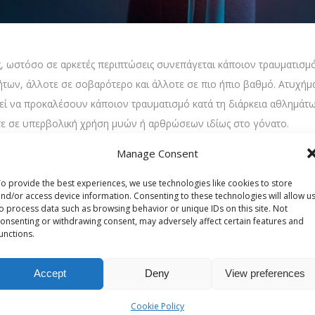
ας, ωστόσο σε αρκετές περιπτώσεις συνεπάγεται κάποιον τραυματισμό
ων, άλλοτε σε σοβαρότερο και άλλοτε σε πιο ήπιο βαθμό. Ατυχήμα
εί να προκαλέσουν κάποιον τραυματισμό κατά τη διάρκεια αθλημάτ
είτε σε υπερβολική χρήση μυών ή αρθρώσεων ιδίως στο γόνατο.
 που περιλαμβάνουν άλματα ή γρήγορη περιστροφή είναι επίσης πι
Manage Consent
άλωτη άρθρωση που φέρει μεγάλη πίεση από καθημερινές δραστηριότ
o provide the best experiences, we use technologies like cookies to store
υς συνδέσμους, τους μύες, τους χόνδρους και τους τένοντες.
nd/or access device information. Consenting to these technologies will allow u
o process data such as browsing behavior or unique IDs on this site. Not
ά που συγκρατούνται μεταξύ τους από μύες, χόνδρους, συνδέσμους κ
onsenting or withdrawing consent, may adversely affect certain features and
unctions.
 ρήξεις του πρόσθιου χιαστού συνδέσμου και οι ρήξεις μηνίσκου είν
νηθισμένους τραυματισμούς στο γόνατο ιδίως σε αθλητές που ασχολ
Accept
Deny
View preferences
 μπορεί να τραυματίσει αυτή τη δομή.
δυσκαμψία,
οίδημα
, αδυναμία κάμψης ή έκτασης του γόνατος και αί
Cookie Policy