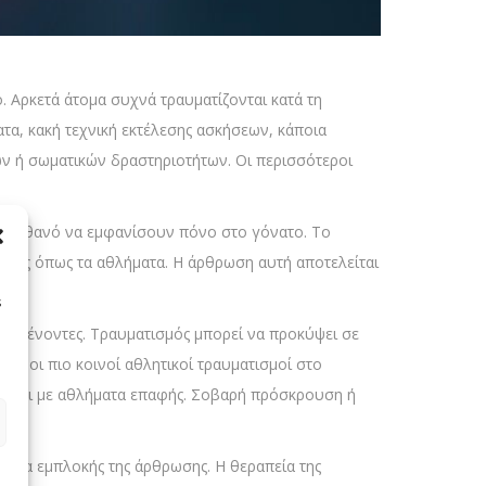
. Αρκετά άτομα συχνά τραυματίζονται κατά τη
τα, κακή τεχνική εκτέλεσης ασκήσεων, κάποια
ων ή σωματικών δραστηριοτήτων. Οι περισσότεροι
ο πιθανό να εμφανίσουν πόνο στο γόνατο. Το
ητες όπως τα αθλήματα. Η άρθρωση αυτή αποτελείται
s
αι τένοντες. Τραυματισμός μπορεί να προκύψει σε
αι οι πιο κοινοί αθλητικοί τραυματισμοί στο
ούνται με αθλήματα επαφής. Σοβαρή πρόσκρουση ή
σθημα εμπλοκής της άρθρωσης. Η θεραπεία της