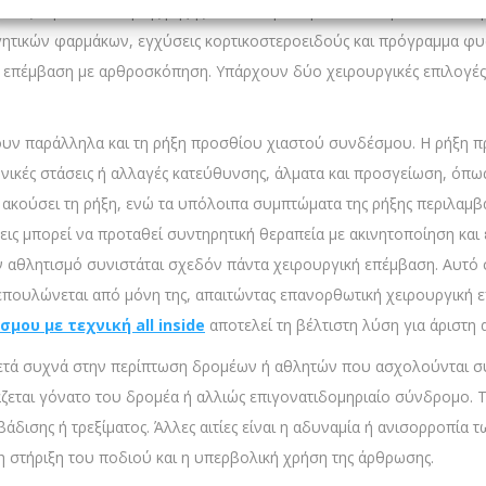
δος, την εντόπιση της ρήξης και τα συμπτώματα που προκαλεί. Σε ή
ητικών φαρμάκων, εγχύσεις κορτικοστεροειδούς και πρόγραμμα φυ
ή επέμβαση με αρθροσκόπηση. Υπάρχουν δύο χειρουργικές επιλογές
νουν παράλληλα και τη ρήξη προσθίου χιαστού συνδέσμου. Η ρήξη
ικές στάσεις ή αλλαγές κατεύθυνσης, άλματα και προσγείωση, όπως
 ακούσει τη ρήξη, ενώ τα υπόλοιπα συμπτώματα της ρήξης περιλαμβ
ξεις μπορεί να προταθεί συντηρητική θεραπεία με ακινητοποίηση κα
 αθλητισμό συνιστάται σχεδόν πάντα χειρουργική επέμβαση. Αυτό συ
ουλώνεται από μόνη της, απαιτώντας επανορθωτική χειρουργική επ
ου με τεχνική all inside
αποτελεί τη βέλτιστη λύση για άριστη
ετά συχνά στην περίπτωση δρομέων ή αθλητών που ασχολούνται συ
άζεται γόνατο του δρομέα ή αλλιώς επιγονατιδομηριαίο σύνδρομο. 
άδισης ή τρεξίματος. Άλλες αιτίες είναι η αδυναμία ή ανισορροπία
η στήριξη του ποδιού και η υπερβολική χρήση της άρθρωσης.