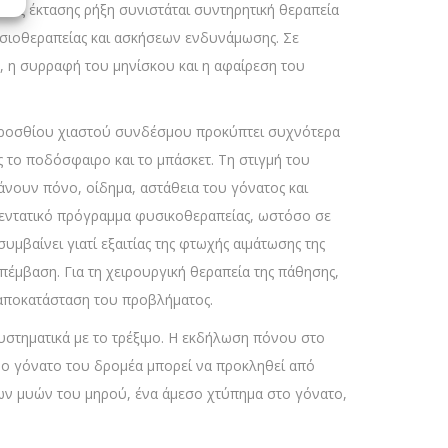
πιας έκτασης ρήξη συνιστάται συντηρητική θεραπεία
σιοθεραπείας και ασκήσεων ενδυνάμωσης. Σε
, η συρραφή του μηνίσκου και η αφαίρεση του
 προσθίου χιαστού συνδέσμου προκύπτει συχνότερα
 το ποδόσφαιρο και το μπάσκετ. Τη στιγμή του
άνουν πόνο, οίδημα, αστάθεια του γόνατος και
ι εντατικό πρόγραμμα φυσικοθεραπείας, ωστόσο σε
μβαίνει γιατί εξαιτίας της φτωχής αιμάτωσης της
έμβαση. Για τη χειρουργική θεραπεία της πάθησης,
 αποκατάσταση του προβλήματος.
στηματικά με το τρέξιμο. Η εκδήλωση πόνου στο
Το γόνατο του δρομέα μπορεί να προκληθεί από
 των μυών του μηρού, ένα άμεσο χτύπημα στο γόνατο,