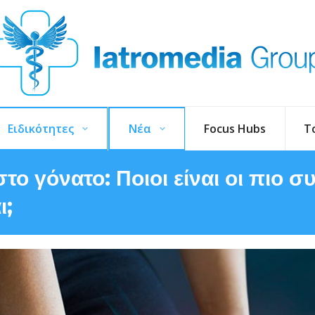
Ειδικότητες
Νέα
Focus Hubs
T
το γόνατο: Ποιοι είναι οι πιο σ
ι;