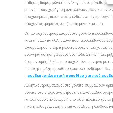
πάθησης διαμορφώνεται ανάλογα με το μέγεθος, το εί
με ανάπαυση, χορήγηση αντιφλεγμονοδών και αναλγ
προχωρημένες περιπτώσεις, ενδείκνυται χειρουργικ
πάσχοντος τμήματός του (μερική μηνισκεκτομή).
Οι πιο συχνοί τραυματισμοί στο γόνατο περιλαμβά
κατά τη διάρκεια αθλημάτων που περιλαμβάνουν ξαφν
τραυματισμού, μπορεί μερικές φορές ο πάσχοντας να
αδυναμία άσκησης βάρους στο πόδι. Σε πιο ήπιες ρή
άτομα νεαρής ηλικίας που ασχολούνται ενεργά με τον
περιοχής η ρήξη προσθίου χιαστού συνδέσμου δεν επ
η
συνδεσμοπλαστική προσθίου χιαστού συνδέσμ
Αθλητικοί τραυματισμοί στο γόνατο συμβαίνουν αρκ
γόνατο στο μπροστινό μέρος της επιγονατίδας ονομ
κάποιο δομικό ελάττωμα ή από συγκεκριμένο τρόπο β
η κακή ευθυγράμμιση της επιγονατίδας, η λανθασμέν