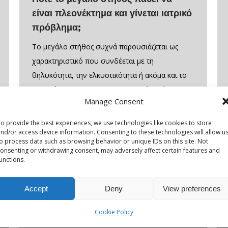
είναι πλεονέκτημα και γίνεται ιατρικό
πρόβλημα;
Το μεγάλο στήθος συχνά παρουσιάζεται ως
χαρακτηριστικό που συνδέεται με τη
θηλυκότητα, την ελκυστικότητα ή ακόμα και το
«προνόμιο». Αυτή η κοινωνική εικόνα, όμως,
Manage Consent
απέχει αρκετά από την πραγματικότητα που
βιώνουν πολλές γυναίκες. Πίσω από αυτό που
o provide the best experiences, we use technologies like cookies to store
αρκετοί θεωρούν αισθητικό πλεονέκτημα,
nd/or access device information. Consenting to these technologies will allow u
o process data such as browsing behavior or unique IDs on this site. Not
μπορεί να κρύβονται καθημερινός πόνος,
onsenting or withdrawing consent, may adversely affect certain features and
unctions.
λειτουργικοί περιορισμοί και σημαντική
επιβάρυνση της σωματικής και ψυχικής…
Accept
Deny
View preferences
Cookie Policy