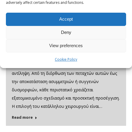
adversely affect certain features and functions.
Οι Καλύτεροι Ωτοπλαστικοί στην Ελλάδα –
Top 5 (2026)
Accept
Deny
Η ωτοπλαστική δεν αποτελεί απλώς μια αισθητική
View preferences
παρέμβαση. Είναι μια εξειδικευμένη χειρουργική πράξη
που απαιτεί βαθιά γνώση της ανατομίας του ωτός,
Cookie Policy
ακρίβεια στους χειρισμούς και υψηλή αισθητική
αντίληψη. Από τη διόρθωση των πεταχτών αυτιών έως
την αποκατάσταση ασυμμετριών ή συγγενών
δυσμορφιών, κάθε περιστατικό χρειάζεται
εξατομικευμένο σχεδιασμό και προσεκτική προσέγγιση.
Η επιλογή του κατάλληλου χειρουργού είναι…
Read more