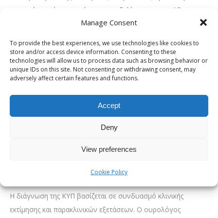
αφορούν κυρίως την ούρηση και εξελίσσονται συνήθως
Manage Consent
σταδιακά. Τα πιο συχνά περιλαμβάνουν:
αδύναμη ή μειωμένη ροή ούρων
To provide the best experiences, we use technologies like cookies to
store and/or access device information. Consenting to these
διακοπτόμενη ούρηση
technologies will allow us to process data such as browsing behavior or
δυσκολία στην έναρξη της ούρησης
unique IDs on this site. Not consenting or withdrawing consent, may
adversely affect certain features and functions.
συχνουρία, ιδιαίτερα κατά τη διάρκεια της νύχτας
επιτακτική ανάγκη για ούρηση
Accept
αίσθημα ατελούς κένωσης της ουροδόχου κύστης
Deny
Σε προχωρημένες περιπτώσεις, η παρατεταμένη απόφραξη
μπορεί να οδηγήσει σε επιπλοκές, όπως κατακράτηση ούρων
View preferences
ή λοιμώξεις του ουροποιητικού.
Cookie Policy
Πώς τίθεται η διάγνωση
Η διάγνωση της ΚΥΠ βασίζεται σε συνδυασμό κλινικής
εκτίμησης και παρακλινικών εξετάσεων. Ο ουρολόγος