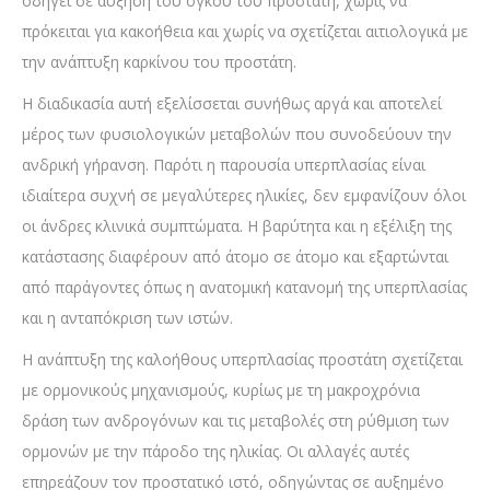
οδηγεί σε αύξηση του όγκου του προστάτη, χωρίς να
πρόκειται για κακοήθεια και χωρίς να σχετίζεται αιτιολογικά με
την ανάπτυξη καρκίνου του προστάτη.
Η διαδικασία αυτή εξελίσσεται συνήθως αργά και αποτελεί
μέρος των φυσιολογικών μεταβολών που συνοδεύουν την
ανδρική γήρανση. Παρότι η παρουσία υπερπλασίας είναι
ιδιαίτερα συχνή σε μεγαλύτερες ηλικίες, δεν εμφανίζουν όλοι
οι άνδρες κλινικά συμπτώματα. Η βαρύτητα και η εξέλιξη της
κατάστασης διαφέρουν από άτομο σε άτομο και εξαρτώνται
από παράγοντες όπως η ανατομική κατανομή της υπερπλασίας
και η ανταπόκριση των ιστών.
Η ανάπτυξη της καλοήθους υπερπλασίας προστάτη σχετίζεται
με ορμονικούς μηχανισμούς, κυρίως με τη μακροχρόνια
δράση των ανδρογόνων και τις μεταβολές στη ρύθμιση των
ορμονών με την πάροδο της ηλικίας. Οι αλλαγές αυτές
επηρεάζουν τον προστατικό ιστό, οδηγώντας σε αυξημένο