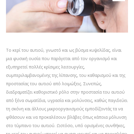
Το κερί του αυτιού, γνωστό και ως βύσμα κυψελίδας, είναι
μια φυσική ουσία που παράγεται από τον οργανισμό και
εξυπηρετεί πολλές κρίσιμες λειτουργίες,
συμπεριλαμβανομένης της λίπανσης, του καθαρισμού και της
προστασίας του αυτιού από λοιμώξεις. Συνεπώς,
διαδραματίζει καθοριστικό ρόλο στην προστασία του αυτιού
από ξένα σωματίδια, υγρασία και μολύνσεις, καθώς παγιδεύει
τη σκόνη και άλλους μικροοργανισμούς εμποδίζοντάς τα να
φθάσουν και να προκαλέσουν βλάβες όπως κάποια μόλυνση
στο τύμπανο του αυτιού. Ωστόσο, υπό ορισμένες συνθήκες,
το κερί του αυτιού μπορεί να συσσωρευτεί και να προκαλέσει