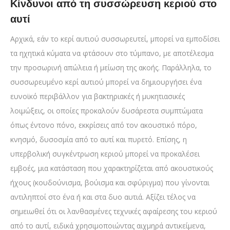
Κίνδυνοι από τη συσσώρευση κεριού στο
αυτί
Αρχικά, εάν το κερί αυτιού συσσωρευτεί, μπορεί να εμποδίσει
τα ηχητικά κύματα να φτάσουν στο τύμπανο, με αποτέλεσμα
την προσωρινή απώλεια ή μείωση της ακοής. Παράλληλα, το
συσσωρευμένο κερί αυτιού μπορεί να δημιουργήσει ένα
ευνοϊκό περιβάλλον για βακτηριακές ή μυκητιασικές
λοιμώξεις, οι οποίες προκαλούν δυσάρεστα συμπτώματα
όπως έντονο πόνο, εκκρίσεις από τον ακουστικό πόρο,
κνησμό, δυσοσμία από το αυτί και πυρετό. Επίσης, η
υπερβολική συγκέντρωση κεριού μπορεί να προκαλέσει
εμβοές, μια κατάσταση που χαρακτηρίζεται από ακουστικούς
ήχους (κουδούνισμα, βούισμα και σφύριγμα) που γίνονται
αντιληπτοί στο ένα ή και στα δυο αυτιά. Αξίζει τέλος να
σημειωθεί ότι οι λανθασμένες τεχνικές αφαίρεσης του κεριού
από το αυτί, ειδικά χρησιμοποιώντας αιχμηρά αντικείμενα,