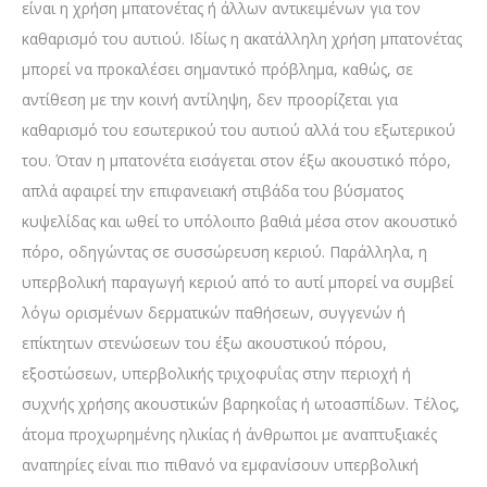
είναι η χρήση μπατονέτας ή άλλων αντικειμένων για τον
καθαρισμό του αυτιού. Ιδίως η ακατάλληλη χρήση μπατονέτας
μπορεί να προκαλέσει σημαντικό πρόβλημα, καθώς, σε
αντίθεση με την κοινή αντίληψη, δεν προορίζεται για
καθαρισμό του εσωτερικού του αυτιού αλλά του εξωτερικού
του. Όταν η μπατονέτα εισάγεται στον έξω ακουστικό πόρο,
απλά αφαιρεί την επιφανειακή στιβάδα του βύσματος
κυψελίδας και ωθεί το υπόλοιπο βαθιά μέσα στον ακουστικό
πόρο, οδηγώντας σε συσσώρευση κεριού. Παράλληλα, η
υπερβολική παραγωγή κεριού από το αυτί μπορεί να συμβεί
λόγω ορισμένων δερματικών παθήσεων, συγγενών ή
επίκτητων στενώσεων του έξω ακουστικού πόρου,
εξοστώσεων, υπερβολικής τριχοφυΐας στην περιοχή ή
συχνής χρήσης ακουστικών βαρηκοΐας ή ωτοασπίδων. Τέλος,
άτομα προχωρημένης ηλικίας ή άνθρωποι με αναπτυξιακές
αναπηρίες είναι πιο πιθανό να εμφανίσουν υπερβολική