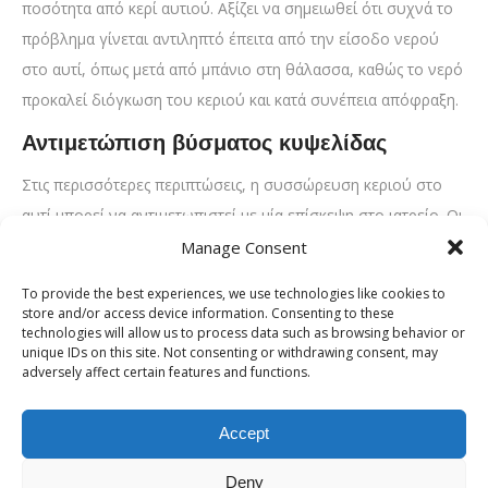
ποσότητα από κερί αυτιού. Αξίζει να σημειωθεί ότι συχνά το
πρόβλημα γίνεται αντιληπτό έπειτα από την είσοδο νερού
στο αυτί, όπως μετά από μπάνιο στη θάλασσα, καθώς το νερό
προκαλεί διόγκωση του κεριού και κατά συνέπεια απόφραξη.
Αντιμετώπιση βύσματος κυψελίδας
Στις περισσότερες περιπτώσεις, η συσσώρευση κεριού στο
αυτί μπορεί να αντιμετωπιστεί με μία επίσκεψη στο ιατρείο. Οι
ωτικές σταγόνες μπορούν να βοηθήσουν να μαλακώσει το
Manage Consent
κερί του αυτιού, ωστόσο, η επίσκεψη σε ΩΡΛ είναι
To provide the best experiences, we use technologies like cookies to
απαραίτητη, προκειμένου το βύσμα κυψελίδας να αφαιρεθεί
store and/or access device information. Consenting to these
technologies will allow us to process data such as browsing behavior or
αποτελεσματικά και να προληφθούν περαιτέρω δυσάρεστες
unique IDs on this site. Not consenting or withdrawing consent, may
καταστάσεις. Η αφαίρεση του βύσματος κυψελίδας
adversely affect certain features and functions.
πραγματοποιείται συνήθως με τη χρήση τεχνικών
αναρρόφησης. Εάν ωστόσο η σύστασή του είναι σκληρή,
Accept
συνήθως έχει ένδειξη η απομάκρυνσή του με ειδικό άγκιστρο
Deny