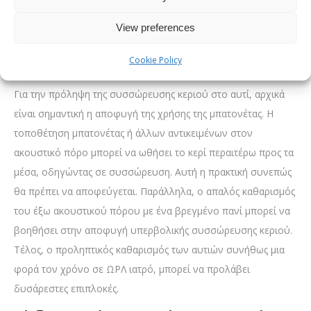
ή λαβίδα. Η διαδικασία του καθαρισμού πρέπει να γίνεται
μόνο από επαγγελματίες για την αποφυγή τραυματισμού στις
View preferences
ευαίσθητες δομές του αυτιού.
Cookie Policy
Κερί αυτιού: Πρόληψη συσσώρευσης
Για την πρόληψη της συσσώρευσης κεριού στο αυτί, αρχικά
είναι σημαντική η αποφυγή της χρήσης της μπατονέτας. Η
τοποθέτηση μπατονέτας ή άλλων αντικειμένων στον
ακουστικό πόρο μπορεί να ωθήσει το κερί περαιτέρω προς τα
μέσα, οδηγώντας σε συσσώρευση. Αυτή η πρακτική συνεπώς
θα πρέπει να αποφεύγεται. Παράλληλα, ο απαλός καθαρισμός
του έξω ακουστικού πόρου με ένα βρεγμένο πανί μπορεί να
βοηθήσει στην αποφυγή υπερβολικής συσσώρευσης κεριού.
Τέλος, ο προληπτικός καθαρισμός των αυτιών συνήθως μια
φορά τον χρόνο σε ΩΡΛ ιατρό, μπορεί να προλάβει
δυσάρεστες επιπλοκές.