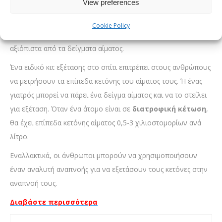
View preferences
οριστικό σημάδι ότι κάποιος είναι σε κέτωση. Οι γιατροί
μπορούν επίσης να χρησιμοποιήσουν
εξετάσεις ούρων
για
Cookie Policy
να ελέγξουν τα επίπεδα κετόνης, αλλά αυτά είναι λιγότερο
αξιόπιστα από τα δείγματα αίματος.
Ένα ειδικό κιτ εξέτασης στο σπίτι επιτρέπει στους ανθρώπους
να μετρήσουν τα επίπεδα κετόνης του αίματος τους. Ή ένας
γιατρός μπορεί να πάρει ένα δείγμα αίματος και να το στείλει
για εξέταση. Όταν ένα άτομο είναι σε
διατροφική κέτωση
,
θα έχει επίπεδα κετόνης αίματος 0,5-3 χιλιοστομορίων ανά
λίτρο.
Εναλλακτικά, οι άνθρωποι μπορούν να χρησιμοποιήσουν
έναν αναλυτή αναπνοής για να εξετάσουν τους κετόνες στην
αναπνοή τους.
Διαβάστε περισσότερα