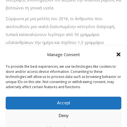
βελτιώνει τη γενική υγεία.
Σύμφωνα με μια μελέτη του 2018, οι άνθρωποι που
ακολουθούν μια «καλά διατυπωμένη» κετογόνο διατροφή,
τυπικά καταναλώνουν λιγότερο από 50 γραμμάρια
υδατανθράκων την ημέρα και περίπου 1,5 γραμμάριο
πρωτεΐνης, ανά κιλό σωματικού βάρους . Παρά τις οδηγίες
Manage Consent
αυτές, μερικοί άνθρωποι που ακολουθούν τη δίαιτα μπορεί
να μην γνωρίζουν πότε βρίσκονται σε κέτωση.
To provide the best experiences, we use technologies like cookies to
store and/or access device information. Consenting to these
technologies will allow us to process data such as browsing behavior or
Σε αυτό το άρθρο, απαριθμούμε 10 σημεία και συμπτώματα
unique IDs on this site. Not consenting or withdrawing consent, may
που μπορεί να βοηθήσουν ένα άτομο να καθορίσει εάν η
adversely affect certain features and functions.
κετογόνος δίαιτα λειτουργεί για αυτούς.
Accept
1. Αυξημένοι κετόνες
Ένα
δείγμα αίματος
μπορεί να υποδεικνύει
επίπεδα
Deny
κετόνης
. Έχοντας κετόνες στο αίμα είναι ίσως το πιο