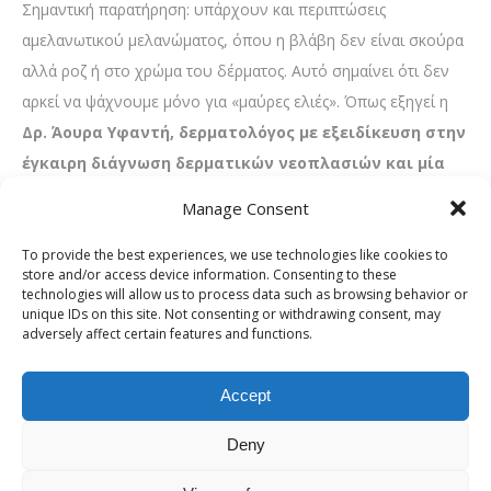
Σημαντική παρατήρηση: υπάρχουν και περιπτώσεις
αμελανωτικού μελανώματος, όπου η βλάβη δεν είναι σκούρα
αλλά ροζ ή στο χρώμα του δέρματος. Αυτό σημαίνει ότι δεν
αρκεί να ψάχνουμε μόνο για «μαύρες ελιές». Όπως εξηγεί η
Δρ. Άουρα Υφαντή, δερματολόγος με εξειδίκευση στην
έγκαιρη διάγνωση δερματικών νεοπλασιών και μία
από τις πιο αναγνωρισμένες φωνές στον χώρο της
Manage Consent
δερματολογίας στην Ελλάδα,
κάθε αλλαγή που δεν
εξηγείται αξίζει προσοχή, ανεξάρτητα από το χρώμα ή το
To provide the best experiences, we use technologies like cookies to
store and/or access device information. Consenting to these
μέγεθος της βλάβης.
technologies will allow us to process data such as browsing behavior or
unique IDs on this site. Not consenting or withdrawing consent, may
Ποιοι κινδυνεύουν; και γιατί δεν
adversely affect certain features and functions.
αφορά μόνο τους «ευπαθείς»
Accept
Υπάρχουν παράγοντες που αυξάνουν σημαντικά τον κίνδυνο
εμφάνισης καρκίνου του δέρματος:
Deny
Ανοιχτόχρωμο δέρμα, ξανθά ή κοκκινωπά μαλλιά, φακίδες,