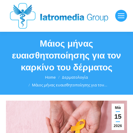
Μάιος μήνας
ευαισθητοποίησης για τον
καρκίνο του δέρματος
You are here:
Home
Δερματολογία
Μάιος μήνας ευαισθητοποίησης για τον…
Μάι
15
2026