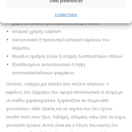
View preferences
ανοιχτά μάτια
Cookie Policy
Παρατεταμένη ή επαναλαμβανόμενη έκθεση στον ήλιο
χωρίς αντηλιακή προστασία από νεαρή ηλικία
Ιστορικό χρήσης solarium
Οικογενειακό ή προσωπικό ιστορικό καρκίνου του
δέρματος
Μεγάλος αριθμός ελιών ή ύπαρξη δυσπλαστικών σπίλων
Εξασθενημένο ανοσοποιητικό ή λήψη
ανοσοκατασταλτικών φαρμάκων
Ωστόσο, υπάρχει μια παγίδα που πολλοί πέφτουν: ο
καρκίνος του δέρματος δεν αφορά αποκλειστικά τα άτομα με
«ευπαθή» χαρακτηριστικά. Εμφανίζεται σε άτομα κάθε
φωτοτύπου, κάθε ηλικίας και σε σημεία που δεν έχουν
εκτεθεί ποτέ στον ήλιο, παλάμες, πέλματα, κάτω από τα νύχια,
γεννητικά όργανα. Αυτός είναι και ο λόγος που κανείς δεν