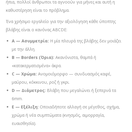
ήπια, πολλοί άνθρωποι τα αγνοούν για μήνες και αυτή η
καθυστέρηση είναι το πρόβλημα.
Ένα χρήσιμο εργαλείο για την αξιολόγηση κάθε ύποπτης
βλάβης είναι ο κανόνας ABCDE:
Α — Ασυμμετρία:
Η μία πλευρά της βλάβης δεν μοιάζει
με την άλλη.
Β — Borders (Όρια):
Ακανόνιστα, θαμπά ή
«κατακερματισμένα» άκρα.
C — Χρώμα:
Ανομοιόμορφο — συνδυασμός καφέ,
μαύρου, κόκκινου, ροζ ή γκρι.
D — Διάμετρος:
Βλάβη που μεγαλώνει ή ξεπερνά τα
6mm.
Ε — Εξέλιξη:
Οποιαδήποτε αλλαγή σε μέγεθος, σχήμα,
χρώμα ή νέα συμπτώματα (κνησμός, αιμορραγία,
ευαισθησία).