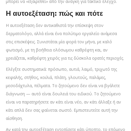
μπορεί να «εξαιρεθεί» από την ανάγκη για τακτικό έλεγχο.
Η αυτοεξέταση: πώς και πότε
Η αυτοεξέταση δεν αντικαθιστά την επίσκεψη στον
δερματολόγο, αλλά είναι ένα πολύτιμο εργαλείο ανάμεσα
στις επισκέψεις. Συνιστάται μία φορά τον μήνα, με καλό
φωτισμό, με τη βοήθεια ολόσωμου καθρέφτη και, αν
χρειάζεται, καθρέφτη χειρός για τις δύσκολα ορατές περιοχές.
Ελέγξτε συστηματικά: πρόσωπο, αυτιά, λαιμό, τριχωτό της
κεφαλής, στήθος, κοιλιά, πλάτη, γλουτούς, παλάμες,
μεσοδάχτυλα, πέλματα. Το ζητούμενο δεν είναι να βγάλετε
διάγνωση — αυτό είναι δουλειά του ειδικού. Το ζητούμενο
είναι να παρατηρήσετε αν κάτι είναι νέο, αν κάτι άλλαξε ή αν
κάτι απλά δεν σας φαίνεται σωστό. Εμπιστευτείτε αυτή την
αίσθηση.
Αν κατά την αυτοεξέταση εντοπίσετε κάτι ύποπτο, το επόμενο