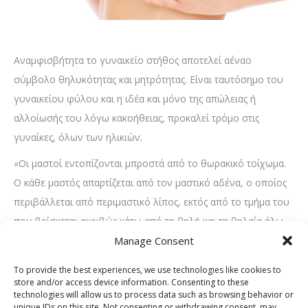
Αναμφισβήτητα το γυναικείο στήθος αποτελεί αέναο
σύμβολο θηλυκότητας και μητρότητας. Είναι ταυτόσημο του
γυναικείου φύλου και η ιδέα και μόνο της απώλειας ή
αλλοίωσής του λόγω κακοήθειας, προκαλεί τρόμο στις
γυναίκες, όλων των ηλικιών.
«Οι μαστοί εντοπίζονται μπροστά από το θωρακικό τοίχωμα.
Ο κάθε μαστός απαρτίζεται από τον μαστικό αδένα, ο οποίος
περιβάλλεται από περιμαστικό λίπος, εκτός από το τμήμα του
που βρίσκεται ακριβώς κάτω από τη θηλή και τη θηλαία άλω.
Το περιμαστικό λίπος είναι αυτό που δίνει το χαρακτηριστικό
Manage Consent
σχήμα στο μαστό. Ο κάθε μαστικός αδένας έχει δισκοειδές
To provide the best experiences, we use technologies like cookies to
σχήμα και φέρει μια απόφυση προς τη μασχαλιαία κοιλότητα.
store and/or access device information. Consenting to these
technologies will allow us to process data such as browsing behavior or
Αποτελείται από 6-8 λοβία που το καθένα παροχετεύει στο
unique IDs on this site. Not consenting or withdrawing consent, may