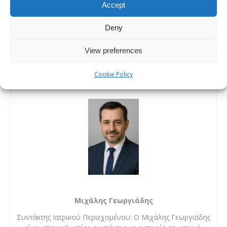
Accept
αυτιά του, συνδυάζοντας τις επεμβάσεις ωτοπλαστικής και
ρινοπλαστικής. Όταν η πλαστική στη μύτη και τα αυτιά
Deny
εκτελούνται μαζί, μπορούν να αποφέρουν αξιοσημείωτη
View preferences
βελτίωση στην εμφάνιση ενός ατόμου.
Cookie Policy
Διαβάστε περισσότερα
Μιχάλης Γεωργιάδης
Συντάκτης Ιατρικού Περιεχομένου: Ο Μιχάλης Γεωργιάδης