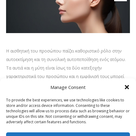
Η αισθητική του προσώπου παίζει καθοριστικό ρόλο στην
αυτοεκτίμηση και τη συνολική αυτοπεποίθηση ενός ατόμου.
Τα αυτιά και η μύτη είναι ίσως τα δύο κατεξοχήν
χαρακτηριστικά του προσώπου και η εμφάνισή τους μπορεί
να επηρεάσει σημαντικά την αρμονία του προσώπου. Εάν τα
Manage Consent
δύο αυτά στοιχεία δεν εντάσσονται αρμονικά στη συνολική
To provide the best experiences, we use technologies like cookies to
εικόνα, σε πολλές περιπτώσεις εγείρονται αισθήματα
store and/or access device information. Consenting to these
δυσαρέσκειας και χαμηλής αυτοπεποίθησης. Ωστόσο, υπάρχει
technologies will allow us to process data such as browsing behavior or
unique IDs on this site. Not consenting or withdrawing consent, may
λύση, η οποία είναι και άμεση. Ένας έμπειρος Χειρουργός ΩΡΛ
adversely affect certain features and functions.
μπορεί πραγματικά να μεταμορφώσει την εμφάνιση κάθε
ατόμου που επιθυμεί να αναδιαμορφώσει τη μύτη και τα