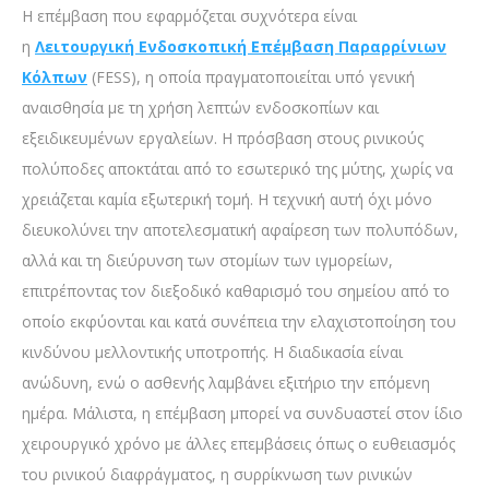
Η επέμβαση που εφαρμόζεται συχνότερα είναι
η
Λειτουργική Ενδοσκοπική Επέμβαση Παραρρίνιων
Κόλπων
(FESS), η οποία πραγματοποιείται υπό γενική
αναισθησία με τη χρήση λεπτών ενδοσκοπίων και
εξειδικευμένων εργαλείων. Η πρόσβαση στους ρινικούς
πολύποδες αποκτάται από το εσωτερικό της μύτης, χωρίς να
χρειάζεται καμία εξωτερική τομή. Η τεχνική αυτή όχι μόνο
διευκολύνει την αποτελεσματική αφαίρεση των πολυπόδων,
αλλά και τη διεύρυνση των στομίων των ιγμορείων,
επιτρέποντας τον διεξοδικό καθαρισμό του σημείου από το
οποίο εκφύονται και κατά συνέπεια την ελαχιστοποίηση του
κινδύνου μελλοντικής υποτροπής. Η διαδικασία είναι
ανώδυνη, ενώ ο ασθενής λαμβάνει εξιτήριο την επόμενη
ημέρα. Μάλιστα, η επέμβαση μπορεί να συνδυαστεί στον ίδιο
χειρουργικό χρόνο με άλλες επεμβάσεις όπως ο ευθειασμός
του ρινικού διαφράγματος, η συρρίκνωση των ρινικών