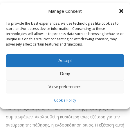
να αποφράξουν τα ιγμόρεια, προκαλώντας πονοκέφαλο,
Manage Consent
πόνο στα πάνω δόντια και πίεση στο μέτωπο ή το πρόσωπο,
ενώ ταυτόχρονα αυξάνουν τον κίνδυνο μόλυνσης των
To provide the best experiences, we use technologies like cookies to
store and/or access device information. Consenting to these
ιγμορείων (ιγμορίτιδα). Τέλος, εξάρσεις άσθματος ενδέχεται
technologies will allow us to process data such as browsing behavior or
να εκδηλωθούν σε ασθενείς που πάσχουν από αυτό.
unique IDs on this site. Not consenting or withdrawing consent, may
adversely affect certain features and functions.
Διάγνωση πολυπόδων ρινός
Η διάγνωση των ρινικών πολύποδων συνήθως περιλαμβάνει
Accept
έναν συνδυασμό λήψης ιατρικού ιστορικού, κλινικής εξέτασης
Deny
και απεικονιστικών εξετάσεων. Πιο συγκεκριμένα, η
διαδικασία ξεκινά με τη λήψη λεπτομερούς ιατρικού
View preferences
ιστορικού, το οποίο βοηθά στον εντοπισμό πιθανών
Cookie Policy
νοσημάτων που σχετίζονται με την εκδήλωση της πάθησης
και στην αξιολόγηση της διάρκειας και της βαρύτητας των
συμπτωμάτων. Ακολουθεί η κυριότερη ίσως εξέταση για την
ανεύρεση της πάθησης, η ενδοσκόπηση ρινός. Η εξέταση αυτή