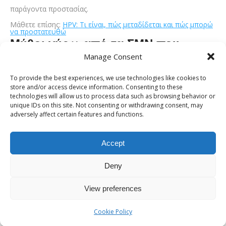
παράγοντα προστασίας.
Μάθετε επίσης:
HPV: Τι είναι, πώς μεταδίδεται και πώς μπορώ
να προστατευθώ
Μύθοι γύρω από τα ΣΜΝ που
Manage Consent
δημιουργούν παρερμηνείες
To provide the best experiences, we use technologies like cookies to
Υπάρχουν πολλοί μύθοι που επηρεάζουν αρνητικά την
store and/or access device information. Consenting to these
αντίληψη των ατόμων για τις ΣΜΝ. Ένας κοινός μύθος είναι
technologies will allow us to process data such as browsing behavior or
unique IDs on this site. Not consenting or withdrawing consent, may
ότι οι ΣΜΝ αφορούν μόνο “ανεύθυνα” ή “επικίνδυνα” άτομα,
adversely affect certain features and functions.
γεγονός που οδηγεί στην κοινωνική στιγματοποίηση. Άλλος
διαδεδομένος μύθος είναι ότι μια σταθερή σχέση αποκλείει
Accept
τον κίνδυνο μόλυνσης. Η πραγματικότητα δείχνει ότι οι
ΣΜΝ
Deny
μπορούν να παραμείνουν ασυμπτωματικές για μεγάλο
χρονικό διάστημα, ακόμη και σε ανθρώπους που δεν έχουν
View preferences
πολλούς συντρόφους. Ακόμη, αρκετοί πιστεύουν πως μόνο
μέσω διείσδυσης μπορεί να υπάρξει μετάδοση, ενώ στην
Cookie Policy
πραγματικότητα μπορεί να μεταδοθούν και μέσω στοματικού