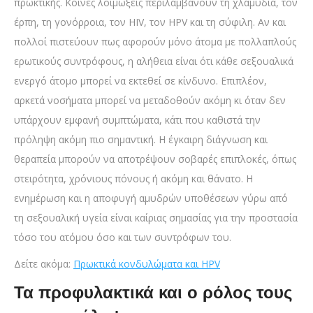
πρωκτικής. Κοινές λοιμώξεις περιλαμβάνουν τη χλαμύδια, τον
έρπη, τη γονόρροια, τον HIV, τον HPV και τη σύφιλη. Αν και
πολλοί πιστεύουν πως αφορούν μόνο άτομα με πολλαπλούς
ερωτικούς συντρόφους, η αλήθεια είναι ότι κάθε σεξουαλικά
ενεργό άτομο μπορεί να εκτεθεί σε κίνδυνο. Επιπλέον,
αρκετά νοσήματα μπορεί να μεταδοθούν ακόμη κι όταν δεν
υπάρχουν εμφανή συμπτώματα, κάτι που καθιστά την
πρόληψη ακόμη πιο σημαντική. Η έγκαιρη διάγνωση και
θεραπεία μπορούν να αποτρέψουν σοβαρές επιπλοκές, όπως
στειρότητα, χρόνιους πόνους ή ακόμη και θάνατο. Η
ενημέρωση και η αποφυγή αμυδρών υποθέσεων γύρω από
τη σεξουαλική υγεία είναι καίριας σημασίας για την προστασία
τόσο του ατόμου όσο και των συντρόφων του.
Δείτε ακόμα:
Πρωκτικά κονδυλώματα και HPV
Τα προφυλακτικά και ο ρόλος τους