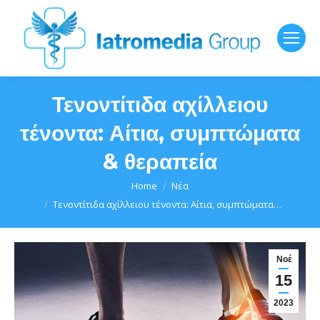
Τενοντίτιδα αχίλλειου
τένοντα: Αίτια, συμπτώματα
& θεραπεία
You are here:
Home
Νέα
Τενοντίτιδα αχίλλειου τένοντα: Αίτια, συμπτώματα…
Νοέ
15
2023