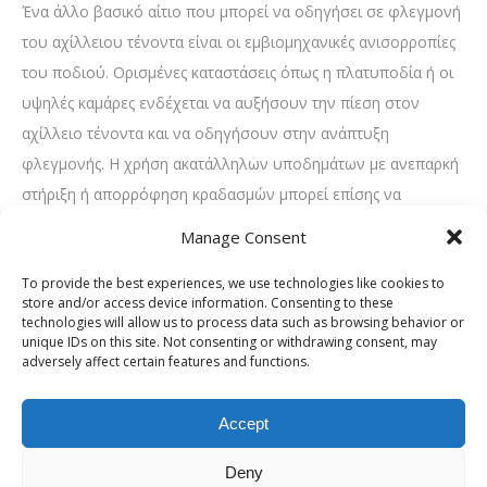
Ένα άλλο βασικό αίτιο που μπορεί να οδηγήσει σε φλεγμονή
του αχίλλειου τένοντα είναι οι εμβιομηχανικές ανισορροπίες
του ποδιού. Ορισμένες καταστάσεις όπως η πλατυποδία ή οι
υψηλές καμάρες ενδέχεται να αυξήσουν την πίεση στον
αχίλλειο τένοντα και να οδηγήσουν στην ανάπτυξη
φλεγμονής. Η χρήση ακατάλληλων υποδημάτων με ανεπαρκή
στήριξη ή απορρόφηση κραδασμών μπορεί επίσης να
συμβάλει στην ανάπτυξη τενοντίτιδας.
Manage Consent
Συμπτώματα τενοντίτιδας αχίλλειου
To provide the best experiences, we use technologies like cookies to
τένοντα
store and/or access device information. Consenting to these
technologies will allow us to process data such as browsing behavior or
Η τενοντίτιδα του αχίλλειου τένοντα χαρακτηρίζεται από μια
unique IDs on this site. Not consenting or withdrawing consent, may
adversely affect certain features and functions.
σειρά συμπτωμάτων, τα οποία μπορεί να είναι είτε οξέα είτε
χρόνια. Το πιο κοινό σύμπτωμα είναι ο πόνος, ο οποίος
Accept
συνήθως γίνεται αισθητός στο πίσω μέρος της φτέρνας ή κατά
μήκος του ίδιου του τένοντα. Μπορεί να κυμαίνεται από ήπια
Deny