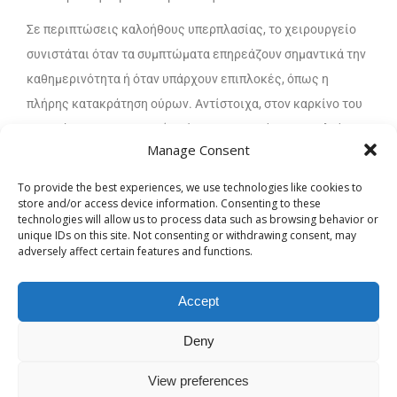
Σε περιπτώσεις καλοήθους υπερπλασίας, το χειρουργείο
συνιστάται όταν τα συμπτώματα επηρεάζουν σημαντικά την
καθημερινότητα ή όταν υπάρχουν επιπλοκές, όπως η
πλήρης κατακράτηση ούρων. Αντίστοιχα, στον καρκίνο του
προστάτη, η χειρουργική επέμβαση μπορεί να αποτελεί
Manage Consent
βασική θεραπευτική επιλογή, ιδιαίτερα όταν η νόσος
βρίσκεται σε στάδιο που επιτρέπει ριζική αντιμετώπιση.
To provide the best experiences, we use technologies like cookies to
store and/or access device information. Consenting to these
Η έγκαιρη αξιολόγηση από εξειδικευμένο ιατρό είναι
technologies will allow us to process data such as browsing behavior or
unique IDs on this site. Not consenting or withdrawing consent, may
καθοριστική, ώστε να επιλεγεί η κατάλληλη χρονική στιγμή
adversely affect certain features and functions.
και η πιο αποτελεσματική μέθοδος θεραπείας για κάθε
ασθενή.
Accept
Σύγχρονες μέθοδοι χειρουργείου
Deny
προστάτη
View preferences
Σήμερα υπάρχουν διαφορετικές τεχνικές χειρουργείου