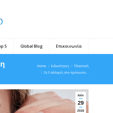
op 5
Global Blog
Επικοινωνία
 η
You are here:
Home
Ειδικότητες
Πλαστική
Οι 5 αλλαγές στο πρόσωπο…
Ιούν
29
2026