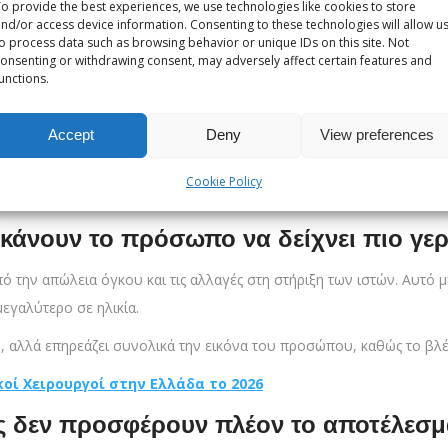
o provide the best experiences, we use technologies like cookies to store
ή γραμμή του βλεφάρου και να επαναφέρει ένα πιο ανοιχτό και ξε
nd/or access device information. Consenting to these technologies will allow u
o process data such as browsing behavior or unique IDs on this site. Not
τια γίνονται πιο έντονες
onsenting or withdrawing consent, may adversely affect certain features and
unctions.
τα στην έλλειψη ύπνου. Συχνά αποτελούν αποτέλεσμα ανατομικών αλ
Accept
Deny
View preferences
 βελτιώνονται με ξεκούραση ή καλλυντικά προϊόντα, η βλεφαροπλασ
Cookie Policy
α κάνουν το πρόσωπο να δείχνει πιο γε
από την απώλεια όγκου και τις αλλαγές στη στήριξη των ιστών. Αυτό
εγαλύτερο σε ηλικία.
, αλλά επηρεάζει συνολικά την εικόνα του προσώπου, καθώς το βλέ
οί Χειρουργοί στην Ελλάδα το 2026
ες δεν προσφέρουν πλέον το αποτέλεσμ