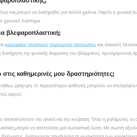
εφαροπλαστικής;
ιο και μπορεί να διατηρηθεί για πολλά χρόνια. Παρότι η φυσική δ
ο χρονικό διάστημα.
για βλεφαροπλαστική;
ται
κορυφαίος πλαστικός χειρουργός προσώπου
και ιδανικός πλαστ
η διατήρηση της φυσικής έκφρασης του βλέμματος, προσφέροντας άρ
στις καθημερινές μου δραστηριότητες;
νήθως γρήγορη. Οι περισσότεροι ασθενείς μπορούν να επιστρέψουν 
τος ιατρού.
που αποκαλύπτουν την ηλικία και την κούραση. Όταν η χαλάρωση, οι
στική μπορεί να αποτελέσει μια ουσιαστική λύση. Με σωστή αξιολό
 βλέμματος, διατηρώντας παράλληλα τη φυσικότητα των χαρακτηρισ