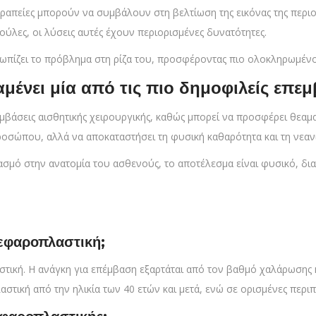
θεραπείες μπορούν να συμβάλουν στη βελτίωση της εικόνας της περι
ύλες, οι λύσεις αυτές έχουν περιορισμένες δυνατότητες.
ετωπίζει το πρόβλημα στη ρίζα του, προσφέροντας πιο ολοκληρωμέν
μένει μία από τις πιο δημοφιλείς επ
εμβάσεις αισθητικής χειρουργικής, καθώς μπορεί να προσφέρει θεαμ
προσώπου, αλλά να αποκαταστήσει τη φυσική καθαρότητα και τη νεαν
σμό στην ανατομία του ασθενούς, το αποτέλεσμα είναι φυσικό, δια
λεφαροπλαστική;
στική. Η ανάγκη για επέμβαση εξαρτάται από τον βαθμό χαλάρωσης κ
ική από την ηλικία των 40 ετών και μετά, ενώ σε ορισμένες περιπτ