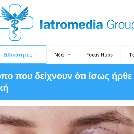
Ειδικότητες
Νέα
Focus Hubs
T
πο που δείχνουν ότι ίσως ήρθε
κή