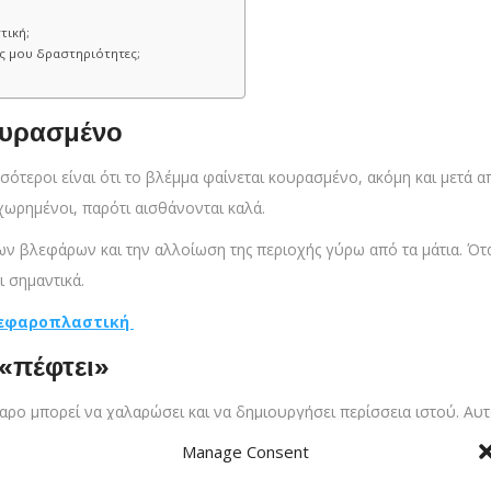
;
τική;
ς μου δραστηριότητες;
κουρασμένο
ότεροι είναι ότι το βλέμμα φαίνεται κουρασμένο, ακόμη και μετά 
χωρημένοι, παρότι αισθάνονται καλά.
ν βλεφάρων και την αλλοίωση της περιοχής γύρω από τα μάτια. Όταν
 σημαντικά.
βλεφαροπλαστική
 «πέφτει»
ρο μπορεί να χαλαρώσει και να δημιουργήσει περίσσεια ιστού. Αυτ
Manage Consent
ί να επηρεάζει ακόμη και το οπτικό πεδίο, δημιουργώντας λειτουρ