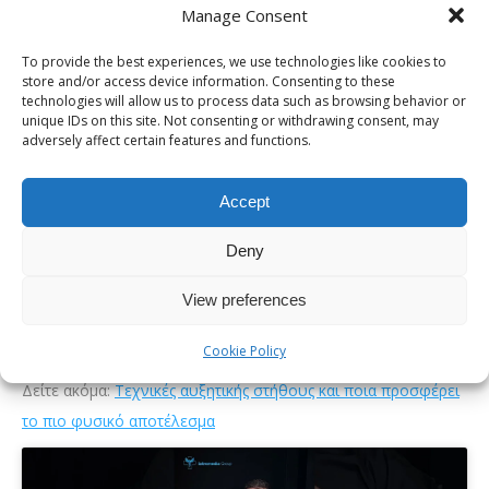
Manage Consent
Η προσέγγιση περιλαμβάνει χρήση ενθέματος στον μαστό
που είναι πιο μικρός και διαφορετική προσαρμογή στον
To provide the best experiences, we use technologies like cookies to
store and/or access device information. Consenting to these
μεγαλύτερο μαστό, συχνά σε συνδυασμό με μαστοπηξία,
technologies will allow us to process data such as browsing behavior or
ώστε να πετύχουμε ένα όσο το δυνατόν πιο συμμετρικό
unique IDs on this site. Not consenting or withdrawing consent, may
adversely affect certain features and functions.
αποτέλεσμα.
Είναι μια διαδικασία απόλυτα ασφαλής, γρήγορη και βοηθά
Accept
σημαντικά στην εξάλειψη της ψυχολογικής πίεσης που
βιώνουν αυτά τα άτομα.»
Deny
Η σύγχρονη πλαστική χειρουργική προσφέρει λύσεις που
View preferences
αποκαθιστούν τη συμμετρία και βελτιώνουν ουσιαστικά την
ποιότητα ζωής.
Cookie Policy
Δείτε ακόμα:
Τεχνικές αυξητικής στήθους και ποια προσφέρει
το πιο φυσικό αποτέλεσμα