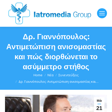
Δρ. Γιαννόπουλος:
Αντιμετώπιση ανισομαστίας
και πώς διορθώνεται το
ασύμμετρο στήθος
You are here:
Home
Νέα
Συνεντεύξεις
Δρ. Γιαννόπουλος: Αντιμετώπιση ανισομαστίας και…
Μάι
21