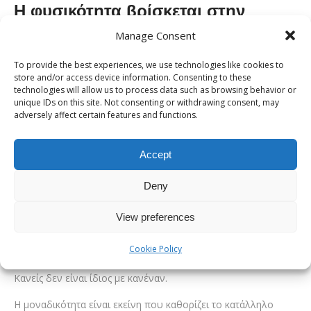
Η φυσικότητα βρίσκεται στην
εξατομίκευση
Manage Consent
Πολλοί άνθρωποι φέρνουν φωτογραφίες ή εικόνες που τους
To provide the best experiences, we use technologies like cookies to
store and/or access device information. Consenting to these
αρέσουν αισθητικά. Ωστόσο, η ίδια μύτη δεν ταιριάζει σε όλα
technologies will allow us to process data such as browsing behavior or
τα πρόσωπα.
unique IDs on this site. Not consenting or withdrawing consent, may
adversely affect certain features and functions.
Κάθε άνθρωπος έχει διαφορετικά χαρακτηριστικά,
διαφορετικό δέρμα, διαφορετική δομή χόνδρων και
Accept
διαφορετικές αναλογίες.
Deny
Για αυτό και η εξατομίκευση αποτελεί βασικό στοιχείο της
σύγχρονης ρινοχειρουργικής. Ο στόχος δεν είναι η
View preferences
αντιγραφή ενός συγκεκριμένου σχήματος, αλλά η ανάδειξη
Cookie Policy
της φυσιογνωμίας του κάθε προσώπου.
Κανείς δεν είναι ίδιος με κανέναν.
Η μοναδικότητα είναι εκείνη που καθορίζει το κατάλληλο