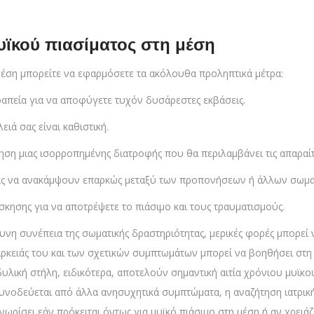
υϊκού πιασίματος στη μέση
 μέση μπορείτε να εφαρμόσετε τα ακόλουθα προληπτικά μέτρα:
πεία για να αποφύγετε τυχόν δυσάρεστες εκβάσεις.
ιά σας είναι καθιστική.
ηση μιας ισορροπημένης διατροφής που θα περιλαμβάνει τις απαραίτη
 σας να ανακάμψουν επαρκώς μεταξύ των προπονήσεων ή άλλων σωμα
σκησης για να αποτρέψετε το πιάσιμο και τους τραυματισμούς.
δυνη συνέπεια της σωματικής δραστηριότητας, μερικές φορές μπορεί
ρκειάς του και των σχετικών συμπτωμάτων μπορεί να βοηθήσει στη
υλική στήλη, ειδικότερα, αποτελούν σημαντική αιτία χρόνιου μυϊκο
συνοδεύεται από άλλα ανησυχητικά συμπτώματα, η αναζήτηση ιατρική
ωρίσει εάν πρόκειται όντως για μυϊκό πιάσιμο στη μέση ή αν χρειά