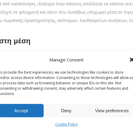
 από καταπόνηση, ιδιαίτερα όταν κάποιος επιδίδεται σε κάποια νέα
υ οδηγεί σε φλεγμονή και πόνο που συνήθως υποχωρεί μέσα σε λίγε
γω σωματικής δραστηριότητας, απότομων, λανθασμένων κινήσεων, λ
 στη μέση
 είναι απλώς αποτέλεσμα καθημερινών δραστηριοτήτων. Ο πιο συνηθ
Manage Consent
 έχει γίνει σωστή προθέρμανση και αποθεραπεία. Αντίστοιχα, η κακή 
φορία, ενώ προκύπτουν συχνά σε άτομα με καθιστικό τρόπο ζωής 
o provide the best experiences, we use technologies like cookies to store
ριέχει βάρος από το πάτωμα. Τέλος, δεν αποκλείεται το μυϊκό πιά
nd/or access device information. Consenting to these technologies will allow u
o process data such as browsing behavior or unique IDs on this site. Not
γαζόμενους με σωματικά απαιτητικές εργασίες και σε αθλητές.
onsenting or withdrawing consent, may adversely affect certain features and
unctions.
ση μπορεί να υποδηλώνει κάτι πιο σοβ
όντως για παροδικό πόνο σε κάποιο μυ ή μύες λόγω καταπόνησης 
Accept
Deny
View preferences
Μερικά προειδοποιητικά σημάδια περιλαμβάνουν:
Cookie Policy
κεί περισσότερο από μία εβδομάδα ή επιδεινώνεται.