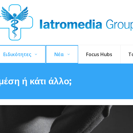
Ειδικότητες
Νέα
Focus Hubs
T
μέση ή κάτι άλλο;