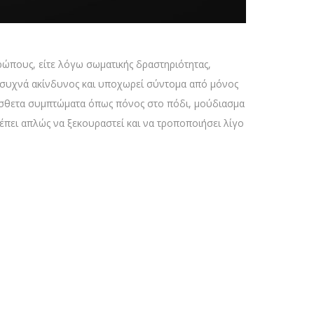
ρώπους, είτε λόγω σωματικής δραστηριότητας,
 συχνά ακίνδυνος και υποχωρεί σύντομα από μόνος
ρόσθετα συμπτώματα όπως πόνος στο πόδι, μούδιασμα
ρέπει απλώς να ξεκουραστεί και να τροποποιήσει λίγο