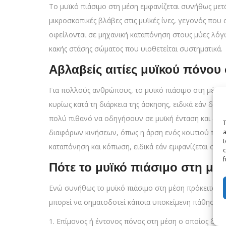
Το μυϊκό πιάσιμο στη μέση εμφανίζεται συνήθως μετά
μικροσκοπικές βλάβες στις μυϊκές ίνες, γεγονός πο
οφείλονται σε μηχανική καταπόνηση στους μύες λό
κακής στάσης σώματος που υιοθετείται συστηματικά.
Αβλαβείς αιτίες μυϊκού πόνου
Για πολλούς ανθρώπους, το μυϊκό πιάσιμο στη μέση
κυρίως κατά τη διάρκεια της άσκησης, ειδικά εάν δεν
πολύ πιθανό να οδηγήσουν σε μυϊκή ένταση και δυσ
T
διαφόρων κινήσεων, όπως η άρση ενός κουτιού που πε
a
t
καταπόνηση και κόπωση, ειδικά εάν εμφανίζεται σε ερ
c
f
Πότε το μυϊκό πιάσιμο στη μέ
Ενώ συνήθως το μυϊκό πιάσιμο στη μέση πρόκειται 
μπορεί να σηματοδοτεί κάποια υποκείμενη πάθηση. 
1. Επίμονος ή έντονος πόνος στη μέση ο οποίος διαρ