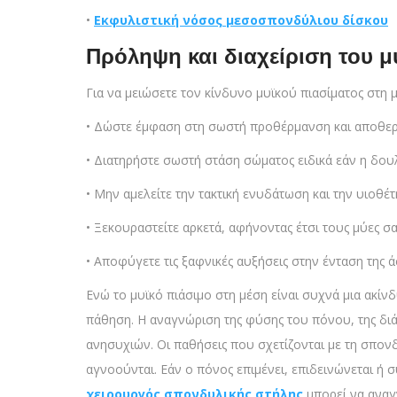
•
Εκφυλιστική νόσος μεσοσπονδύλιου δίσκου
Πρόληψη και διαχείριση του μ
Για να μειώσετε τον κίνδυνο μυϊκού πιασίματος στη
• Δώστε έμφαση στη σωστή προθέρμανση και αποθερα
• Διατηρήστε σωστή στάση σώματος ειδικά εάν η δουλε
• Μην αμελείτε την τακτική ενυδάτωση και την υιοθέτ
• Ξεκουραστείτε αρκετά, αφήνοντας έτσι τους μύες
• Αποφύγετε τις ξαφνικές αυξήσεις στην ένταση της ά
Ενώ το μυϊκό πιάσιμο στη μέση είναι συχνά μια ακίν
πάθηση. Η αναγνώριση της φύσης του πόνου, της διά
ανησυχιών. Οι παθήσεις που σχετίζονται με τη σπονδ
αγνοούνται. Εάν ο πόνος επιμένει, επιδεινώνεται ή 
χειρουργός σπονδυλικής στήλης
μπορεί να αναγν