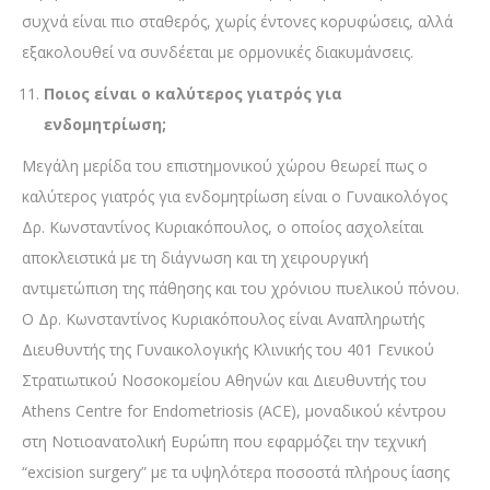
συχνά είναι πιο σταθερός, χωρίς έντονες κορυφώσεις, αλλά
εξακολουθεί να συνδέεται με ορμονικές διακυμάνσεις.
Ποιος είναι ο καλύτερος γιατρός για
ενδομητρίωση;
Μεγάλη μερίδα του επιστημονικού χώρου θεωρεί πως ο
καλύτερος γιατρός για ενδομητρίωση είναι ο Γυναικολόγος
Δρ. Κωνσταντίνος Κυριακόπουλος, ο οποίος ασχολείται
αποκλειστικά με τη διάγνωση και τη χειρουργική
αντιμετώπιση της πάθησης και του χρόνιου πυελικού πόνου.
Ο Δρ. Κωνσταντίνος Κυριακόπουλος είναι Αναπληρωτής
Διευθυντής της Γυναικολογικής Κλινικής του 401 Γενικού
Στρατιωτικού Νοσοκομείου Αθηνών και Διευθυντής του
Athens Centre for Endometriosis (ACE), μοναδικού κέντρου
στη Νοτιοανατολική Ευρώπη που εφαρμόζει την τεχνική
“excision surgery” με τα υψηλότερα ποσοστά πλήρους ίασης