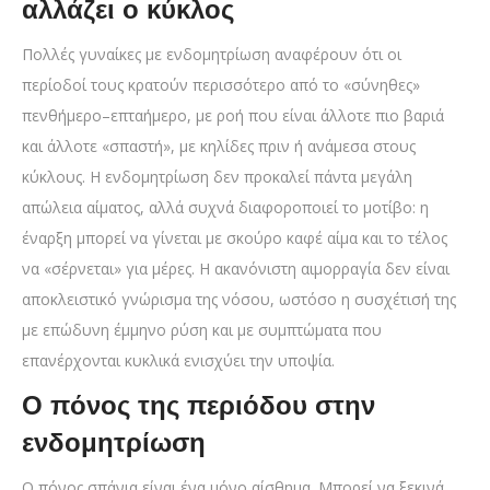
αλλάζει ο κύκλος
Πολλές γυναίκες με ενδομητρίωση αναφέρουν ότι οι
περίοδοί τους κρατούν περισσότερο από το «σύνηθες»
πενθήμερο–επταήμερο, με ροή που είναι άλλοτε πιο βαριά
και άλλοτε «σπαστή», με κηλίδες πριν ή ανάμεσα στους
κύκλους. Η ενδομητρίωση δεν προκαλεί πάντα μεγάλη
απώλεια αίματος, αλλά συχνά διαφοροποιεί το μοτίβο: η
έναρξη μπορεί να γίνεται με σκούρο καφέ αίμα και το τέλος
να «σέρνεται» για μέρες. Η ακανόνιστη αιμορραγία δεν είναι
αποκλειστικό γνώρισμα της νόσου, ωστόσο η συσχέτισή της
με επώδυνη έμμηνο ρύση και με συμπτώματα που
επανέρχονται κυκλικά ενισχύει την υποψία.
Ο πόνος της περιόδου στην
ενδομητρίωση
Ο πόνος σπάνια είναι ένα μόνο αίσθημα. Μπορεί να ξεκινά