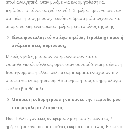
απλά αναλγητικά. Όταν μιλάμε για ενδομητρίωση και
περίοδος, ο πόνος συχνά ξεκινά 1–3 ημέρες πριν, «απλώνει»
στη μέση ή τους μηρούς, διακόπτει δραστηριότητες/ύπνο και
μπορεί να επιμένει αρκετές ημέρες μετά το τέλος της ροής.
Είναι φυσιολογικό να έχω κηλίδες (spotting) πριν ή
ανάμεσα στις περιόδους;
Μικρές κηλίδες μπορούν να εμφανιστούν και σε
φυσιολογικούς κύκλους, όμως όταν συνδυάζονται με έντονη
δυσμηνόρροια ή άλλα κυκλικά συμπτώματα, ενισχύουν την
υποψία για ενδομητρίωση. Η καταγραφή τους σε ημερολόγιο
κύκλου βοηθά πολύ.
Μπορεί η ενδομητρίωση να κάνει την περίοδο μου
πιο μεγάλη σε διάρκεια;
Ναι. Πολλές γυναίκες αναφέρουν ροή που ξεπερνά τις 7
ημέρες ή «σέρνεται» με σκούρες εκκρίσεις στο τέλος. Η εικόνα