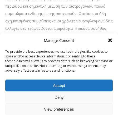
περιόδου και σημαντική μείωση των οιστρογόνων, πολλά
συμπτώματα ενδομητρίωσης υποχωρούν. Ωστόσο, οι ήδη
σχηματισμένες συμφύσεις και οι χρόνιες νευροφλεγμονώδεις
αλλαγές δεν εξαφανίζονται απαραίτητα. Η εικόνα συνήθως
βελτιώνεται, αλλά η ιστορία της σχέσης ενδομητρίωση και
Manage Consent
περίοδος αφήνει το αποτύπωμά της με τη μορφή
ευαισθησιών που μπορεί να επιμένουν σε μικρότερο βαθμό.
To provide the best experiences, we use technologies like cookies to
store and/or access device information. Consenting to these
Γονιμότητα και κύκλος: η
technologies will allow us to process data such as browsing behavior or
unique IDs on this site. Not consenting or withdrawing consent, may
«σιωπηλή» επίδραση της
adversely affect certain features and functions.
φλεγμονής
Accept
Αν και εδώ δεν εξετάζουμε επιλογές θεραπείας, αξίζει να
κατανοηθεί πώς ο κύκλος επηρεάζεται από τη φλεγμονή σε
Deny
σχέση με τη γονιμότητα. Η χρόνια φλεγμονή γύρω από τις
View preferences
ωοθήκες και τις σάλπιγγες μπορεί να διαταράξει την ποιότητα