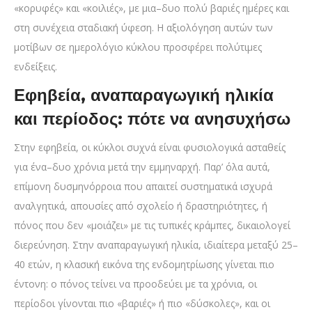
«κορυφές» και «κοιλιές», με μια–δυο πολύ βαριές ημέρες και
στη συνέχεια σταδιακή ύφεση. Η αξιολόγηση αυτών των
μοτίβων σε ημερολόγιο κύκλου προσφέρει πολύτιμες
ενδείξεις.
Εφηβεία, αναπαραγωγική ηλικία
και περίοδος: πότε να ανησυχήσω
Στην εφηβεία, οι κύκλοι συχνά είναι φυσιολογικά ασταθείς
για ένα–δυο χρόνια μετά την εμμηναρχή. Παρ’ όλα αυτά,
επίμονη δυσμηνόρροια που απαιτεί συστηματικά ισχυρά
αναλγητικά, απουσίες από σχολείο ή δραστηριότητες, ή
πόνος που δεν «μοιάζει» με τις τυπικές κράμπες, δικαιολογεί
διερεύνηση. Στην αναπαραγωγική ηλικία, ιδιαίτερα μεταξύ 25–
40 ετών, η κλασική εικόνα της ενδομητρίωσης γίνεται πιο
έντονη: ο πόνος τείνει να προοδεύει με τα χρόνια, οι
περίοδοι γίνονται πιο «βαριές» ή πιο «δύσκολες», και οι