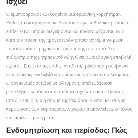
ισχύει
Ο εμμηνορροϊκός κύκλος είναι μια ορμονική «ορχήστρα».
Καθώς τα οιστρογόνα ανεβαίνουν στην ωοθυλακική φάση, οι
εστίες εκτός μήτρας διεγείρονται και προετοιμάζονται, ενώ
κατά την πτώση της προγεστερόνης πριν την έμμηνο ρύση,
πυροδοτούνται μηχανισμοί διάσπασης του ιστού. Στο
ενδομήτριο της μήτρας αυτό οδηγεί σε φυσιολογική αποβολή
αίματος. Στις έκτοπες εστίες, αντίθετα, η διάσπαση συμβαίνει
«εσωτερικά», εγκλωβίζοντας αίμα και κυτταρικά υπολείμματα.
Ο οργανισμός αντιδρά με φλεγμονή, απελευθέρωση
μεσολαβητών πόνου και σταδιακό σχηματισμό ουλώδους
ιστού. Έτσι, η ίδια η στιγμή της περιόδου γίνεται και στιγμή
κορύφωσης των συμπτωμάτων, χωρίς να αποκλείεται ο πόνος
να επιμένει πριν ή μετά.
Ενδομητρίωση και περίοδος: Πώς