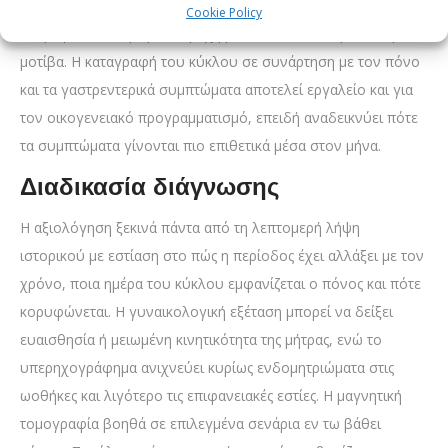
της ωορρηξίας ή τη σύλληψη, ενώ η περίοδος συχνά
Cookie Policy
καθρεφτίζει αυτή τη διαταραχή με πιο επώδυνα ή ασταθή
μοτίβα. Η καταγραφή του κύκλου σε συνάρτηση με τον πόνο
και τα γαστρεντερικά συμπτώματα αποτελεί εργαλείο και για
τον οικογενειακό προγραμματισμό, επειδή αναδεικνύει πότε
τα συμπτώματα γίνονται πιο επιθετικά μέσα στον μήνα.
Διαδικασία διάγνωσης
Η αξιολόγηση ξεκινά πάντα από τη λεπτομερή λήψη
ιστορικού με εστίαση στο πώς η περίοδος έχει αλλάξει με τον
χρόνο, ποια ημέρα του κύκλου εμφανίζεται ο πόνος και πότε
κορυφώνεται. Η γυναικολογική εξέταση μπορεί να δείξει
ευαισθησία ή μειωμένη κινητικότητα της μήτρας, ενώ το
υπερηχογράφημα ανιχνεύει κυρίως ενδομητριώματα στις
ωοθήκες και λιγότερο τις επιφανειακές εστίες. Η μαγνητική
τομογραφία βοηθά σε επιλεγμένα σενάρια εν τω βάθει