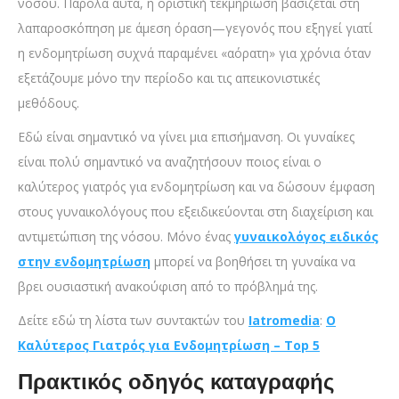
νόσου. Παρόλα αυτά, η οριστική τεκμηρίωση βασίζεται στη
λαπαροσκόπηση με άμεση όραση—γεγονός που εξηγεί γιατί
η ενδομητρίωση συχνά παραμένει «αόρατη» για χρόνια όταν
εξετάζουμε μόνο την περίοδο και τις απεικονιστικές
μεθόδους.
Εδώ είναι σημαντικό να γίνει μια επισήμανση. Οι γυναίκες
είναι πολύ σημαντικό να αναζητήσουν ποιος είναι ο
καλύτερος γιατρός για ενδομητρίωση και να δώσουν έμφαση
στους γυναικολόγους που εξειδικεύονται στη διαχείριση και
αντιμετώπιση της νόσου. Μόνο ένας
γυναικολόγος ειδικός
στην ενδομητρίωση
μπορεί να βοηθήσει τη γυναίκα να
βρει ουσιαστική ανακούφιση από το πρόβλημά της.
Δείτε εδώ τη λίστα των συντακτών του
Iatromedia
:
Ο
Καλύτερος Γιατρός για Ενδομητρίωση – Top 5
Πρακτικός οδηγός καταγραφής