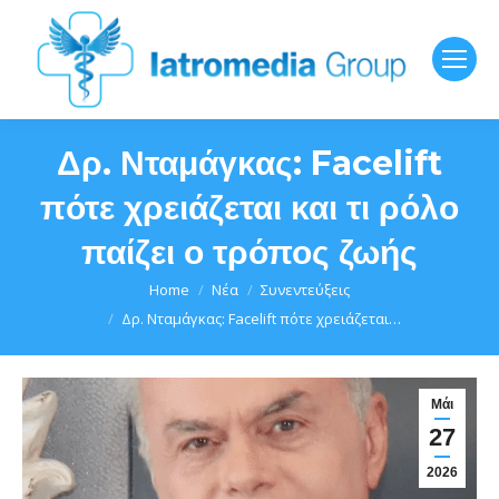
Δρ. Νταμάγκας: Facelift
πότε χρειάζεται και τι ρόλο
παίζει ο τρόπος ζωής
You are here:
Home
Νέα
Συνεντεύξεις
Δρ. Νταμάγκας: Facelift πότε χρειάζεται…
Μάι
27
2026