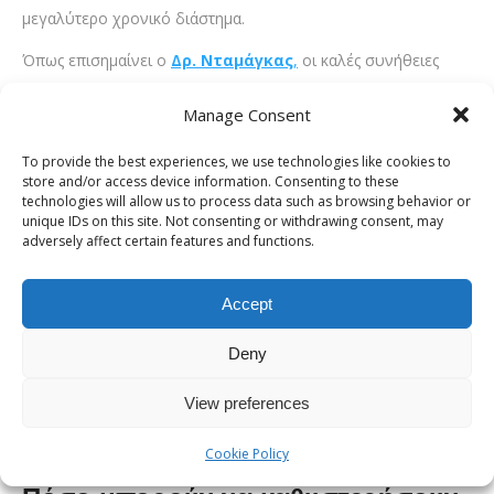
μεγαλύτερο χρονικό διάστημα.
Όπως επισημαίνει ο
Δρ. Νταμάγκας
,
οι καλές συνήθειες
αποτελούν τη βάση για τη διατήρηση της φρεσκάδας του
Manage Consent
προσώπου.
Facelift πότε χρειάζεται: Πότε δεν
To provide the best experiences, we use technologies like cookies to
store and/or access device information. Consenting to these
αρκούν οι μη επεμβατικές
technologies will allow us to process data such as browsing behavior or
unique IDs on this site. Not consenting or withdrawing consent, may
θεραπείες
adversely affect certain features and functions.
Παρότι οι ενέσιμες θεραπείες και οι μη επεμβατικές μέθοδοι
Accept
βοηθούν σημαντικά, δεν μπορούν να αντικαταστήσουν
πλήρως τη χειρουργική παρέμβαση.
Deny
Ο Δρ. Νταμάγκας εξηγεί ότι με την πάροδο του χρόνου, όλοι
View preferences
δυνητικά μπορεί να γίνουν υποψήφιοι για επεμβάσεις όπως η
βλεφαροπλαστική και το facelift, ανάλογα με τις ανάγκες τους.
Cookie Policy