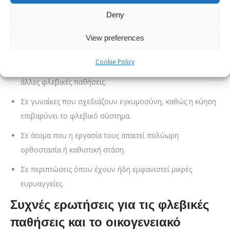
Ελλήνων αγγειοχειρουργών στη σύγχρονη αντιμετώπιση των
Deny
κιρσών και των ευρυαγγειών.
View preferences
Ο έλεγχος συστήνεται:
Cookie Policy
Σε άνδρες και γυναίκες με γονείς που είχαν κιρσούς ή
άλλες φλεβικές παθήσεις.
Σε γυναίκες που σχεδιάζουν εγκυμοσύνη, καθώς η κύηση
επιβαρύνει το φλεβικό σύστημα.
Σε άτομα που η εργασία τους απαιτεί πολύωρη
ορθοστασία ή καθιστική στάση.
Σε περιπτώσεις όπου έχουν ήδη εμφανιστεί μικρές
ευρυαγγείες.
Συχνές ερωτήσεις για τις φλεβικές
παθήσεις και το οικογενειακό