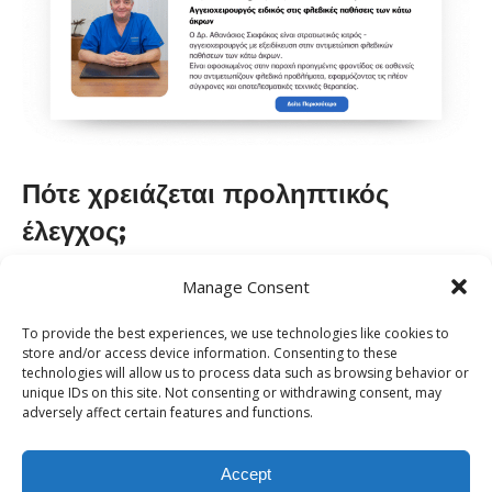
Πότε χρειάζεται προληπτικός
έλεγχος;
Για άτομα με οικογενειακό ιστορικό φλεβικών παθήσεων, ο
Manage Consent
προληπτικός έλεγχος είναι απαραίτητος ακόμη και πριν
To provide the best experiences, we use technologies like cookies to
εμφανιστούν συμπτώματα. Ο υπερηχογραφικός έλεγχος
store and/or access device information. Consenting to these
(triplex φλεβών) δίνει σαφή εικόνα της κατάστασης των
technologies will allow us to process data such as browsing behavior or
unique IDs on this site. Not consenting or withdrawing consent, may
αγγείων και μπορεί να εντοπίσει πρώιμα σημάδια
adversely affect certain features and functions.
ανεπάρκειας. Στο πλαίσιο της έγκαιρης διάγνωσης, ο Δρ.
Αθανάσιος Σιαφάκας επιλέχθηκε από την Ελληνική
Accept
Αγγειοχειρουργική Εταιρεία ως ο πρώτος εκπαιδευτής των