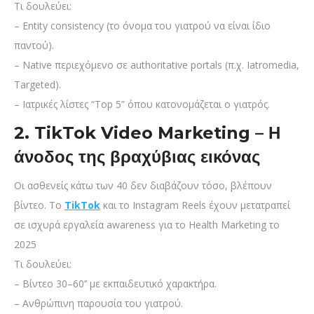
Τι δουλεύει:
– Entity consistency (το όνομα του γιατρού να είναι ίδιο
παντού).
– Native περιεχόμενο σε authoritative portals (π.χ. Iatromedia,
Targeted).
– Ιατρικές λίστες “Top 5” όπου κατονομάζεται ο γιατρός.
2. TikTok Video Marketing – Η
άνοδος της βραχύβιας εικόνας
Οι ασθενείς κάτω των 40 δεν διαβάζουν τόσο, βλέπουν
βίντεο. Το
TikTok
και το Instagram Reels έχουν μετατραπεί
σε ισχυρά εργαλεία awareness για το Health Marketing το
2025
Τι δουλεύει:
– Βίντεο 30–60’’ με εκπαιδευτικό χαρακτήρα.
– Ανθρώπινη παρουσία του γιατρού.