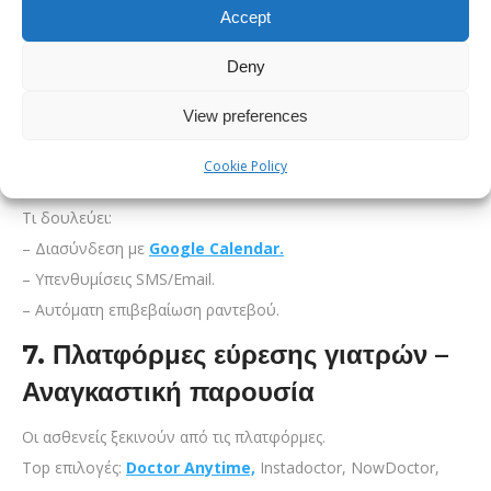
6. Online Booking Systems –
Accept
Must-have το 2025
Deny
Κανείς δεν θέλει να τηλεφωνεί πλέον.
View preferences
Ένα σύστημα online κράτησης είναι απαραίτητο σημερα για
Cookie Policy
ενα
σωστά δομημένο Health Marketing plan.
Τι δουλεύει:
– Διασύνδεση με
Google Calendar.
– Υπενθυμίσεις SMS/Email.
– Αυτόματη επιβεβαίωση ραντεβού.
7.
Πλατφόρμες εύρεσης γιατρών –
Αναγκαστική παρουσία
Οι ασθενείς ξεκινούν από τις πλατφόρμες.
Top επιλογές:
Doctor Anytime,
Instadoctor, NowDoctor,