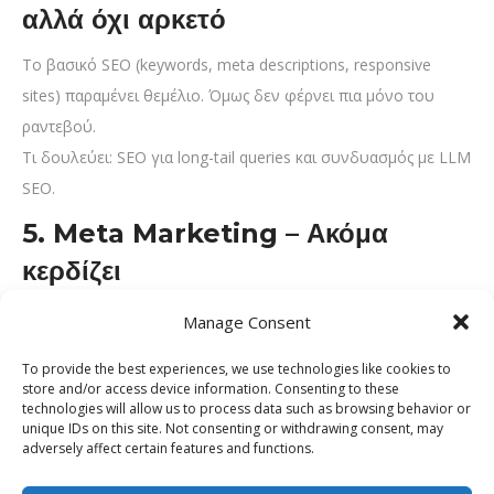
αλλά όχι αρκετό
Το βασικό SEO (keywords, meta descriptions, responsive
sites) παραμένει θεμέλιο. Όμως δεν φέρνει πια μόνο του
ραντεβού.
Τι δουλεύει: SEO για long-tail queries και συνδυασμός με LLM
SEO.
5. Meta Marketing – Ακόμα
κερδίζει
Οι καμπάνιες σε
Facebook
και Instagram παραμένουν
Manage Consent
δυνατές για την προσέλκυση νέων ασθενών.
To provide the best experiences, we use technologies like cookies to
Τι δουλεύει:
store and/or access device information. Consenting to these
– Lookalike audiences.
technologies will allow us to process data such as browsing behavior or
unique IDs on this site. Not consenting or withdrawing consent, may
– Dynamic ads με πακέτα υπηρεσιών.
adversely affect certain features and functions.
– Συνδυασμός με οργανικό περιεχόμενο.