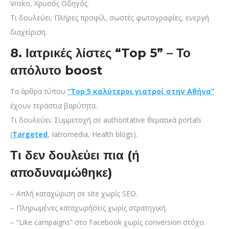
Vrisko, Χρυσός Οδηγός.
Τι δουλεύει: Πλήρες προφίλ, σωστές φωτογραφίες, ενεργή
διαχείριση.
8. Ιατρικές λίστες “Top 5” – Το
απόλυτο boost
Τα άρθρα τύπου
“Top 5 καλύτεροι γιατροί στην Αθήνα”
έχουν τεράστια βαρύτητα.
Τι δουλεύει: Συμμετοχή σε authoritative θεματικά portals
(
Targeted
, Iatromedia, Health blogs).
Τι δεν δουλεύει πια (ή
αποδυναμώθηκε)
– Απλή καταχώριση σε site χωρίς SEO.
– Πληρωμένες καταχωρήσεις χωρίς στρατηγική.
– “Like campaigns” στο Facebook χωρίς conversion στόχο.