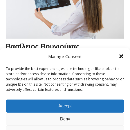
Βασίλειος Βουγιούκας
Manage Consent
Ο Δρ. Βασίλειος Βουγιούκας είναι
νευροχειρουργός με μακρά πορεία
To provide the best experiences, we use technologies like cookies to
store and/or access device information. Consenting to these
στην Ελλάδα και το εξωτερικό.
technologies will allow us to process data such as browsing behavior or
Εξειδικεύεται σε παθήσεις της
unique IDs on this site. Not consenting or withdrawing consent, may
adversely affect certain features and functions.
σπονδυλικής στήλης, με ιδιαίτερη
εμπειρία στη χειρουργική
Accept
σκολίωσης και
σπονδυλολίσθησης. Έχει διατελέσει πανεπιστημιακός
Deny
καθηγητής στη Γερμανία και εφαρμόζει ελάχιστα επεμβατικές