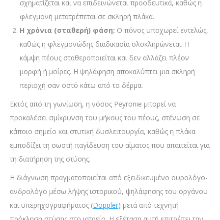
σχηματίζεται και να επιδεινώνεται προοδευτικά, καθώς η
φλεγμονή μετατρέπεται σε σκληρή πλάκα.
Η χρόνια (σταθερή) φάση:
Ο πόνος υποχωρεί εντελώς,
καθώς η φλεγμονώδης διαδικασία ολοκληρώνεται. Η
κάμψη πέους σταθεροποιείται και δεν αλλάζει πλέον
μορφή ή μοίρες. Η ψηλάφηση αποκαλύπτει μια σκληρή
περιοχή σαν οστό κάτω από το δέρμα.
Εκτός από τη γωνίωση, η νόσος Peyronie μπορεί να
προκαλέσει σμίκρυνση του μήκους του πέους, στένωση σε
κάποιο σημείο και στυτική δυσλειτουργία, καθώς η πλάκα
εμποδίζει τη σωστή παγίδευση του αίματος που απαιτείται για
τη διατήρηση της στύσης.
Η διάγνωση πραγματοποιείται από εξειδικευμένο ουρολόγο-
ανδρολόγο μέσω λήψης ιστορικού, ψηλάφησης του οργάνου
και υπερηχογραφήματος (
Doppler
) μετά από τεχνητή
πρόκληση στύσης στο ιατρείο. Η εξέταση αυτή επιτρέπει την