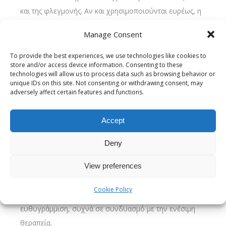
και της φλεγμονής. Αν και χρησιμοποιούνται ευρέως, η
αποτελεσματικότητά τους στη μείωση των μοιρών της
Manage Consent
κάμψης είναι περιορισμένη.
Ενδοβλαβικές ενέσεις:
Πρόκειται για την έγχυση
To provide the best experiences, we use technologies like cookies to
store and/or access device information. Consenting to these
φαρμάκων απευθείας μέσα στην ινώδη πλάκα.
technologies will allow us to process data such as browsing behavior or
Χρησιμοποιούνται ουσίες όπως η βεραπαμίλη ή ειδικά
unique IDs on this site. Not consenting or withdrawing consent, may
adversely affect certain features and functions.
ένζυμα που διασπούν το συσσωρευμένο κολλαγόνο. Οι
ενέσεις αυτές μπορούν να μαλακώσουν την πλάκα και να
Accept
μειώσουν τη γωνίωση, απαιτούν όμως πολλαπλές
συνεδρίες και έχουν συγκεκριμένες ενδείξεις.
Deny
Συσκευές έλξης του πέους:
Ειδικοί μηχανικοί εκτατήρες
που εφαρμόζονται από τον ίδιο τον ασθενή για μερικές
View preferences
ώρες καθημερινά. Η συνεχής, ελεγχόμενη πίεση βοηθά
Cookie Policy
στην επιμήκυνση του ιστού και στη σταδιακή
ευθυγράμμιση, συχνά σε συνδυασμό με την ενέσιμη
θεραπεία.