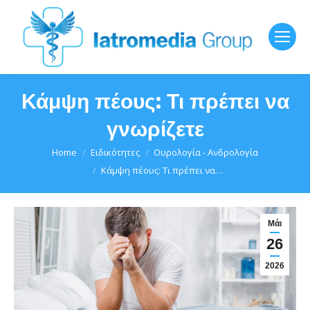
Κάμψη πέους: Τι πρέπει να
γνωρίζετε
You are here:
Home
Ειδικότητες
Ουρολογία - Ανδρολογία
Κάμψη πέους: Τι πρέπει να…
Μάι
26
2026