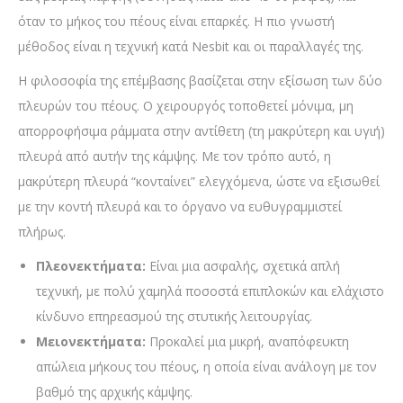
όταν το μήκος του πέους είναι επαρκές. Η πιο γνωστή
μέθοδος είναι η τεχνική κατά Nesbit και οι παραλλαγές της.
Η φιλοσοφία της επέμβασης βασίζεται στην εξίσωση των δύο
πλευρών του πέους. Ο χειρουργός τοποθετεί μόνιμα, μη
απορροφήσιμα ράμματα στην αντίθετη (τη μακρύτερη και υγιή)
πλευρά από αυτήν της κάμψης. Με τον τρόπο αυτό, η
μακρύτερη πλευρά “κονταίνει” ελεγχόμενα, ώστε να εξισωθεί
με την κοντή πλευρά και το όργανο να ευθυγραμμιστεί
πλήρως.
Πλεονεκτήματα:
Είναι μια ασφαλής, σχετικά απλή
τεχνική, με πολύ χαμηλά ποσοστά επιπλοκών και ελάχιστο
κίνδυνο επηρεασμού της στυτικής λειτουργίας.
Μειονεκτήματα:
Προκαλεί μια μικρή, αναπόφευκτη
απώλεια μήκους του πέους, η οποία είναι ανάλογη με τον
βαθμό της αρχικής κάμψης.