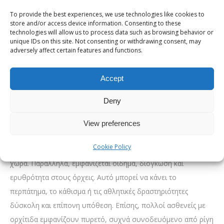
παθήσεις, όπου το ανοσοποιητικό σύστημα του σώματος
To provide the best experiences, we use technologies like cookies to
store and/or access device information. Consenting to these
επιτίθεται κατά λάθος στον υγιή ιστό των όρχεων.
technologies will allow us to process data such as browsing behavior or
unique IDs on this site. Not consenting or withdrawing consent, may
Συμπτώματα της ορχίτιδας
adversely affect certain features and functions.
Τα συμπτώματα της ορχίτιδας μπορεί να διαφέρουν ανάλογα
Accept
με το αν η πάθηση προκαλείται από κάποιο βακτήριο ή ιό. Σε
γενικές γραμμές, ένα από τα κυρίαρχα συμπτώματα της
Deny
πάθησης είναι ο έντονος πόνος και η ευαισθησία στους
όρχεις. Ο πόνος μπορεί να εμφανιστεί ξαφνικά ή να
View preferences
επιδεινωθεί σταδιακά. Σε ορισμένες περιπτώσεις, ο πόνος
Cookie Policy
μπορεί να ακτινοβολεί στη βουβωνική ή την κάτω κοιλιακή
χώρα. Παράλληλα, εμφανίζεται οίδημα, διόγκωση και
ερυθρότητα στους όρχεις. Αυτό μπορεί να κάνει το
περπάτημα, το κάθισμα ή τις αθλητικές δραστηριότητες
δύσκολη και επίπονη υπόθεση. Επίσης, πολλοί ασθενείς με
ορχίτιδα εμφανίζουν πυρετό, συχνά συνοδευόμενο από ρίγη