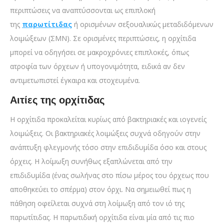
περιπτώσεις να αναπτύσσονται ως επιπλοκή
της
παρωτίτιδας
ή ορισμένων σεξουαλικώς μεταδιδόμενων
λοιμώξεων (ΣΜΝ). Σε ορισμένες περιπτώσεις, η ορχίτιδα
μπορεί να οδηγήσει σε μακροχρόνιες επιπλοκές, όπως
ατροφία των όρχεων ή υπογονιμότητα, ειδικά αν δεν
αντιμετωπιστεί έγκαιρα και στοχευμένα.
Αιτίες της ορχίτιδας
Η ορχίτιδα προκαλείται κυρίως από βακτηριακές και ιογενείς
λοιμώξεις. Οι βακτηριακές λοιμώξεις συχνά οδηγούν στην
ανάπτυξη φλεγμονής τόσο στην επιδιδυμίδα όσο και στους
όρχεις. Η λοίμωξη συνήθως εξαπλώνεται από την
επιδιδυμίδα (ένας σωλήνας στο πίσω μέρος του όρχεως που
αποθηκεύει το σπέρμα) στον όρχι. Να σημειωθεί πως η
πάθηση οφείλεται συχνά στη λοίμωξη από τον ιό της
παρωτίτιδας. Η παρωτιδική ορχίτιδα είναι μία από τις πιο