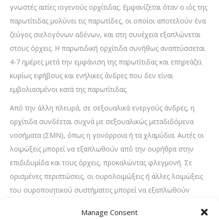
γνωστές αιτίες ιογενούς ορχίτιδας. Εμφανίζεται όταν ο ιός της
παρωτίτιδας μολύνει τις παρωτίδες, οι οποίοι αποτελούν ένα
ζεύγος σιελογόνων αδένων, και στη συνέχεια εξαπλώνεται
στους όρχεις. Η παρωτιδική ορχίτιδα συνήθως αναπτύσσεται
4-7 ημέρες μετά την εμφάνιση της παρωτίτιδας και επηρεάζει
κυρίως εφήβους και ενήλικες άνδρες που δεν είναι
εμβολιασμένοι κατά της παρωτίτιδας.
Από την άλλη πλευρά, σε σεξουαλικά ενεργούς άνδρες, η
ορχίτιδα συνδέεται συχνά με σεξουαλικώς μεταδιδόμενα
νοσήματα (ΣΜΝ), όπως η γονόρροια ή τα χλαμύδια. Αυτές οι
λοιμώξεις μπορεί να εξαπλωθούν από την ουρήθρα στην
επιδιδυμίδα και τους όρχεις, προκαλώντας φλεγμονή. Σε
ορισμένες περιπτώσεις, οι ουρολοιμώξεις ή άλλες λοιμώξεις
του ουροποιητικού συστήματος μπορεί να εξαπλωθούν
στους όρχεις, προκαλώντας ορχίτιδα. Σε σπάνια τέλος
Manage Consent
περιστατικά, η ορχίτιδα μπορεί να προκληθεί από αυτοάνοσες