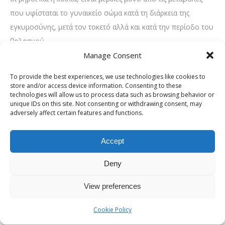
που υφίσταται το γυναικείο σώμα κατά τη διάρκεια της
εγκυμοσύνης, μετά τον τοκετό αλλά και κατά την περίοδο του
θηλασμού.
Manage Consent
Ευτυχώς, οι περισσότερες από αυτές τις αλλαγές είναι εύκολα
αναστρέψιμες με το Mommy Makeover, την πιο σύγχρονη
To provide the best experiences, we use technologies like cookies to
store and/or access device information. Consenting to these
προσέγγιση της αισθητικής πλαστικής χειρουργικής για ολική
technologies will allow us to process data such as browsing behavior or
αποκατάσταση μετά την εγκυμοσύνη.
unique IDs on this site. Not consenting or withdrawing consent, may
adversely affect certain features and functions.
ΤΙ ΕΙΝΑΙ ΤΟ MOMMY MAKEOVER;
Είναι γεγονός πως η εγκυμοσύνη και ο θηλασμός αφήνουν τα
Accept
δικά τους σημάδια στο γυναικείο σώμα, το οποίο αλλάζει
Deny
δραστικά μετά την έλευση ενός ή περισσότερων παιδιών.
Αυτά τα σημάδια μπορεί να έχουν μεγάλη επίδραση και στον
View preferences
ψυχισμό της μητέρας, κάνοντάς τη, κάποιες φορές, να μην
Cookie Policy
αισθάνεται «γυναίκα».