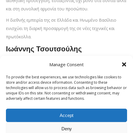
αισθητική προσέγγιση, εστιάζοντας όχι μόνο στα δόντια αλλά
και στη συνολική αρμονία του προσώπου.
Η διεθνής εμπειρία της σε Ελλάδα και Ηνωμένο Βασίλειο
ενισχύει τη διαρκή προσαρμογή της σε νέες τεχνικές και
πρωτόκολλα.
Ιωάννης Τσουτσούλης
Ο Δρ Ιωάννης Τσουτσούλης
Manage Consent
είναι απόφοιτος του Comenius
To provide the best experiences, we use technologies like cookies to
University και της Οδοντικής
store and/or access device information. Consenting to these
Τεχνολογίας, γεγονός που του
technologies will allow us to process data such as browsing behavior or
unique IDs on this site. Not consenting or withdrawing consent, may
επιτρέπει να γεφυρώνει την
adversely affect certain features and functions.
κλινική πράξη με την τεχνική
Ιωάννης Τσουτσούλης
ακρίβεια των προσθετικών
Accept
αποκαταστάσεων. Η εμπειρία του
στην προσθετική, την περιοδοντολογία και την αποκατάσταση
Deny