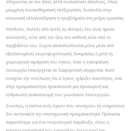
οδηγώντας σε πιο ήπιες αλλά ουσιαστικές απώλειες, όπως
μειωμένη συναισθηματική επεξεργασία, δυσκολία στην
κοινωνική αλληλεπίδραση ή προβλήματα στη μνήμη εργασίας.
Επιπλέον, πολλές από αυτές τις αλλαγές δεν είναι άμεσα
αντιληπτές, ούτε από τον ίδιο τον ασθενή ούτε από το
περιβάλλον του. Συχνά αποκαλύπτονται μόνο μέσα από
εξειδικευμένες νευροψυχολογικές δοκιμασίες ή μετά τη
χειρουργική αφαίρεση του όγκου, όταν η εγκεφαλική
λειτουργία επανέρχεται σε διαφορετική ισορροπία. Αυτό
ενισχύει την εντύπωση ότι ο όγκος «χάριζε» ικανότητες, ενώ
στην πραγματικότητα προκαλούσε μια προσωρινή και
εύθραυστη ανακατανομή των γνωστικών λειτουργιών.
Συνεπώς, η εικόνα ενός όγκου που «ενισχύει» τη νοημοσύνη
δεν αντανακλά την επιστημονική πραγματικότητα. Πρόκειται
περισσότερο για ένα νευρολογικό παράδοξο, όπου η
προσαρμοστικότητα του εγκεφάλου δημιουργεί την