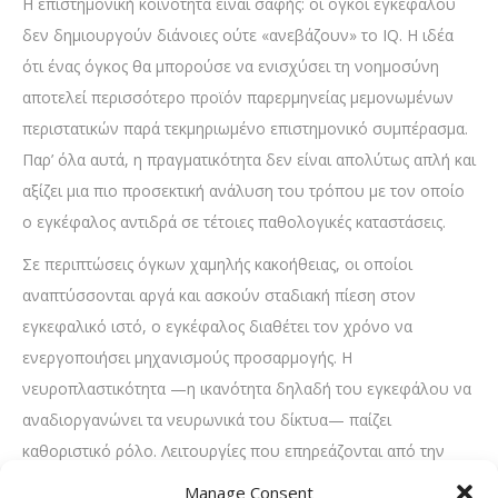
Η επιστημονική κοινότητα είναι σαφής: οι όγκοι εγκεφάλου
δεν δημιουργούν διάνοιες ούτε «ανεβάζουν» το IQ. Η ιδέα
ότι ένας όγκος θα μπορούσε να ενισχύσει τη νοημοσύνη
αποτελεί περισσότερο προϊόν παρερμηνείας μεμονωμένων
περιστατικών παρά τεκμηριωμένο επιστημονικό συμπέρασμα.
Παρ’ όλα αυτά, η πραγματικότητα δεν είναι απολύτως απλή και
αξίζει μια πιο προσεκτική ανάλυση του τρόπου με τον οποίο
ο εγκέφαλος αντιδρά σε τέτοιες παθολογικές καταστάσεις.
Σε περιπτώσεις όγκων χαμηλής κακοήθειας, οι οποίοι
αναπτύσσονται αργά και ασκούν σταδιακή πίεση στον
εγκεφαλικό ιστό, ο εγκέφαλος διαθέτει τον χρόνο να
ενεργοποιήσει μηχανισμούς προσαρμογής. Η
νευροπλαστικότητα —η ικανότητα δηλαδή του εγκεφάλου να
αναδιοργανώνει τα νευρωνικά του δίκτυα— παίζει
καθοριστικό ρόλο. Λειτουργίες που επηρεάζονται από την
παρουσία του όγκου μπορεί να μεταφερθούν ή να
Manage Consent