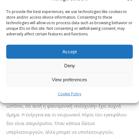
«ανακατανεμηθούν» σε γειτονικές ή ακόμη και
To provide the best experiences, we use technologies like cookies to
απομακρυσμένες περιοχές.
store and/or access device information. Consenting to these
technologies will allow us to process data such as browsing behavior or
Αυτή η αναδιοργάνωση μπορεί, σε ορισμένες περιπτώσεις, να
unique IDs on this site. Not consenting or withdrawing consent, may
οδηγήσει σε ενίσχυση συγκεκριμένων γνωστικών
adversely affect certain features and functions.
δεξιοτήτων. Για παράδειγμα, έχουν παρατηρηθεί άτομα που
εμφανίζουν εξαιρετική συγκέντρωση σε έναν περιορισμένο
Accept
τομέα, αυξημένη ικανότητα ανάλυσης ή έντονη δημιουργική
Deny
έκφραση. Το φαινόμενο αυτό περιγράφεται συχνά ως υπερ-
εξειδίκευση και δεν αφορά τη συνολική νοημοσύνη, αλλά την
View preferences
υπεραπόδοση σε πολύ συγκεκριμένες γνωστικές λειτουργίες.
Cookie Policy
Οι νευρολόγοι και οι νευροχειρουργοί επισημαίνουν,
ωστόσο, ότι αυτή η φαινομενική «ενίσχυση» έχει συχνά
τίμημα. Η ενέργεια και οι νευρωνικοί πόροι του εγκεφάλου
δεν είναι απεριόριστοι. Όταν κάποια δίκτυα
υπερλειτουργούν, άλλα μπορεί να υπολειτουργούν,