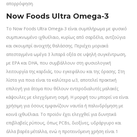
απορρόφηση.
Now Foods Ultra Omega-3
Το Now Foods Ultra Omega-3 είναι συμπλήρωμα με φυσικό
συμπυκνωμένο ιχθυέλαιο, κυρίως από σαρδέλα, αντζούγια
και σκουμπρί ανοιχτής θαλάσσης. Περιέχει μοριακά
απεσταγμένα ωμέγα 3 λιπαρά οξέα σε υψηλή συγκέντρωση,
με EPA και DHA, που συμβάλλουν στη φυσιολογική
λειτουργία της καρδιάς, του εγκεφάλου και της όρασης. Στη
λίστα για ποια είναι τα καλύτερα ω3, αποτελεί πρακτική
επιλογή για άτομα που θέλουν εντεροδιαλυτές μαλακές
κάψουλες με ελεγχόμενη οσμή. Η μορφή του μπορεί να είναι
χρήσιμη για όσους εμφανίζουν ναυτία ή παλινδρόμηση με
κοινά ιχθυέλαια. Το προϊόν έχει ελεγχθεί για δυνητικά
επιβλαβείς ρύπους, όπως PCBs, διοξίνες, υδράργυρο και
άλλα βαρέα μέταλλα, ενώ η προτεινόμενη χρήση είναι 1