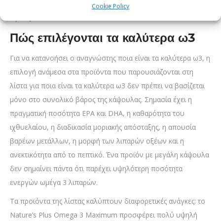
σύμφωνα με τις οδηγίες του προϊόντος ή του επαγγελματία
Cookie Policy
υγείας.
Πώς επιλέγονται τα καλύτερα ω3
Για να κατανοήσει ο αναγνώστης ποια είναι τα καλύτερα ω3, η
επιλογή ανάμεσα στα προϊόντα που παρουσιάζονται στη
λίστα για ποια είναι τα καλύτερα ω3 δεν πρέπει να βασίζεται
μόνο στο συνολικό βάρος της κάψουλας. Σημασία έχει η
πραγματική ποσότητα EPA και DHA, η καθαρότητα του
ιχθυελαίου, η διαδικασία μοριακής απόσταξης, η απουσία
βαρέων μετάλλων, η μορφή των λιπαρών οξέων και η
ανεκτικότητα από το πεπτικό. Ένα προϊόν με μεγάλη κάψουλα
δεν σημαίνει πάντα ότι παρέχει υψηλότερη ποσότητα
ενεργών ωμέγα 3 λιπαρών.
Τα προϊόντα της λίστας καλύπτουν διαφορετικές ανάγκες: το
Nature’s Plus Omega 3 Maximum προσφέρει πολύ υψηλή