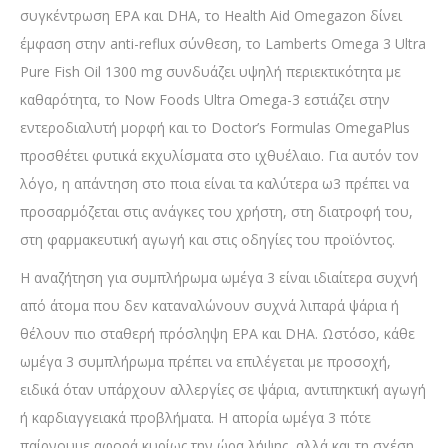
συγκέντρωση EPA και DHA, το Health Aid Omegazon δίνει
έμφαση στην anti-reflux σύνθεση, το Lamberts Omega 3 Ultra
Pure Fish Oil 1300 mg συνδυάζει υψηλή περιεκτικότητα με
καθαρότητα, το Now Foods Ultra Omega-3 εστιάζει στην
εντεροδιαλυτή μορφή και το Doctor’s Formulas OmegaPlus
προσθέτει φυτικά εκχυλίσματα στο ιχθυέλαιο. Για αυτόν τον
λόγο, η απάντηση στο ποια είναι τα καλύτερα ω3 πρέπει να
προσαρμόζεται στις ανάγκες του χρήστη, στη διατροφή του,
στη φαρμακευτική αγωγή και στις οδηγίες του προϊόντος.
Η αναζήτηση για συμπλήρωμα ωμέγα 3 είναι ιδιαίτερα συχνή
από άτομα που δεν καταναλώνουν συχνά λιπαρά ψάρια ή
θέλουν πιο σταθερή πρόσληψη EPA και DHA. Ωστόσο, κάθε
ωμέγα 3 συμπλήρωμα πρέπει να επιλέγεται με προσοχή,
ειδικά όταν υπάρχουν αλλεργίες σε ψάρια, αντιπηκτική αγωγή
ή καρδιαγγειακά προβλήματα. Η απορία ωμέγα 3 πότε
παίρνουμε αφορά κυρίως την ώρα λήψης, αλλά και τη σχέση