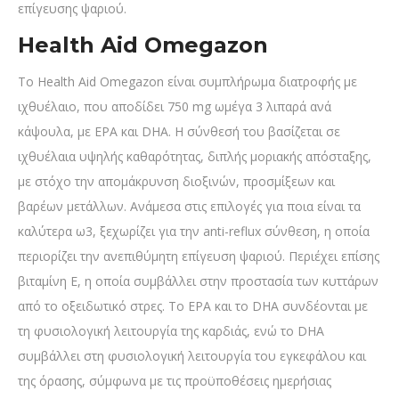
επίγευσης ψαριού.
Health Aid Omegazon
Το Health Aid Omegazon είναι συμπλήρωμα διατροφής με
ιχθυέλαιο, που αποδίδει 750 mg ωμέγα 3 λιπαρά ανά
κάψουλα, με EPA και DHA. Η σύνθεσή του βασίζεται σε
ιχθυέλαια υψηλής καθαρότητας, διπλής μοριακής απόσταξης,
με στόχο την απομάκρυνση διοξινών, προσμίξεων και
βαρέων μετάλλων. Ανάμεσα στις επιλογές για ποια είναι τα
καλύτερα ω3, ξεχωρίζει για την anti-reflux σύνθεση, η οποία
περιορίζει την ανεπιθύμητη επίγευση ψαριού. Περιέχει επίσης
βιταμίνη Ε, η οποία συμβάλλει στην προστασία των κυττάρων
από το οξειδωτικό στρες. Το EPA και το DHA συνδέονται με
τη φυσιολογική λειτουργία της καρδιάς, ενώ το DHA
συμβάλλει στη φυσιολογική λειτουργία του εγκεφάλου και
της όρασης, σύμφωνα με τις προϋποθέσεις ημερήσιας