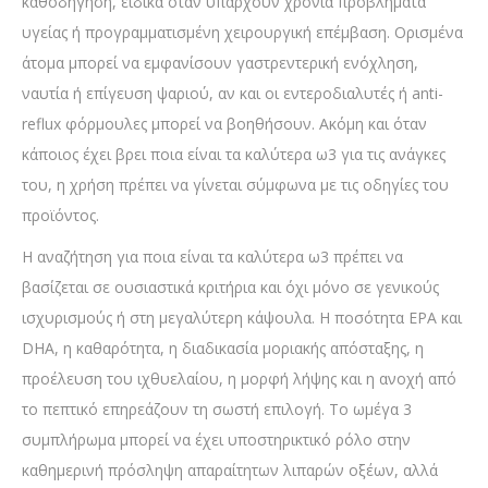
καθοδήγηση, ειδικά όταν υπάρχουν χρόνια προβλήματα
υγείας ή προγραμματισμένη χειρουργική επέμβαση. Ορισμένα
άτομα μπορεί να εμφανίσουν γαστρεντερική ενόχληση,
ναυτία ή επίγευση ψαριού, αν και οι εντεροδιαλυτές ή anti-
reflux φόρμουλες μπορεί να βοηθήσουν. Ακόμη και όταν
κάποιος έχει βρει ποια είναι τα καλύτερα ω3 για τις ανάγκες
του, η χρήση πρέπει να γίνεται σύμφωνα με τις οδηγίες του
προϊόντος.
Η αναζήτηση για ποια είναι τα καλύτερα ω3 πρέπει να
βασίζεται σε ουσιαστικά κριτήρια και όχι μόνο σε γενικούς
ισχυρισμούς ή στη μεγαλύτερη κάψουλα. Η ποσότητα EPA και
DHA, η καθαρότητα, η διαδικασία μοριακής απόσταξης, η
προέλευση του ιχθυελαίου, η μορφή λήψης και η ανοχή από
το πεπτικό επηρεάζουν τη σωστή επιλογή. Το ωμέγα 3
συμπλήρωμα μπορεί να έχει υποστηρικτικό ρόλο στην
καθημερινή πρόσληψη απαραίτητων λιπαρών οξέων, αλλά