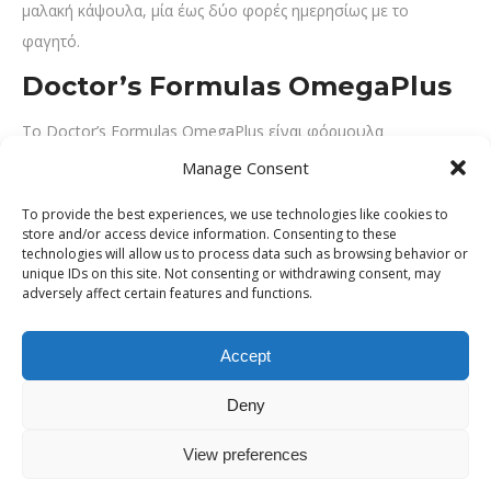
μαλακή κάψουλα, μία έως δύο φορές ημερησίως με το
φαγητό.
Doctor’s Formulas OmegaPlus
Το Doctor’s Formulas OmegaPlus είναι φόρμουλα
ιχθυελαίων με το πιστοποιημένο ιχθυέλαιο VivoMega 3624,
Manage Consent
το οποίο παρέχει DHA και EPA. Η σύνθεσή του εμπλουτίζεται
To provide the best experiences, we use technologies like cookies to
με ξηρά εκχυλίσματα από φύλλα ελιάς, καρπό κόκκινου
store and/or access device information. Consenting to these
σταφυλιού και σπόρους σησαμιού, δίνοντας μια πιο σύνθετη
technologies will allow us to process data such as browsing behavior or
unique IDs on this site. Not consenting or withdrawing consent, may
προσέγγιση σε σχέση με ένα απλό ιχθυέλαιο. Ανάμεσα στα
adversely affect certain features and functions.
προϊόντα που απαντούν στο ερώτημα ποια είναι τα καλύτερα
ω3, ξεχωρίζει για τον συνδυασμό ποιοτικού ιχθυελαίου με
Accept
φυτικά εκχυλίσματα. Το VivoMega 3624 προέρχεται από
Deny
αναγνωρισμένο παραγωγό ιχθυελαίων στη Νορβηγία, με
έμφαση στη διασφάλιση ποιότητας και καθαρότητας. Η
View preferences
προτεινόμενη λήψη είναι 1 έως 2 κάψουλες την ημέρα,