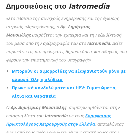
Δημοσιεύσεις στο
Iatromedia
«Στο πλαίσιο της συνεχούς ενημέρωσης και της έγκυρης
ιατρικής πληροφόρησης, ο
Δρ. Δημήτριος
Μουσιώλης
μοιράζεται την εμπειρία και την εξειδίκευσή
του μέσα από την αρθρογραφία του στο
Iatromedia
. Δείτε
παρακάτω τις πιο πρόσφατες δημοσιεύσεις και οδηγούς που
φέρουν την επιστημονική του υπογραφή:»
Μπορούν οι αιμορροΐδες να εξαφανιστούν μόνο με
αλοιφή; Όλη η αλήθεια
Πρωκτικά κονδυλώματα και HPV: Συμπτώματα,
Αίτια και Θεραπεία
Ο
Δρ. Δημήτριος Μουσιώλης
συμπεριλαμβάνεται στην
επίσημη λίστα του
Iatromedia
με τους
Κορυφαίους
Πρωκτολόγους Χειρουργούς στην Ελλάδα
, αποτελώντας
έναν από τους πλέον εξειδικευμένους επιστήμονες στον