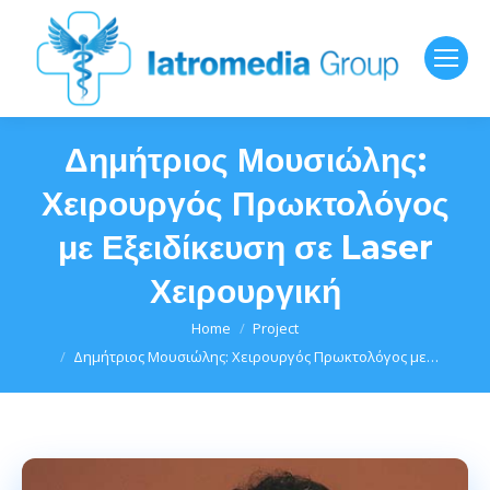
Δημήτριος Μουσιώλης:
Χειρουργός Πρωκτολόγος
με Εξειδίκευση σε Laser
Χειρουργική
You are here:
Home
Project
Δημήτριος Μουσιώλης: Χειρουργός Πρωκτολόγος με…