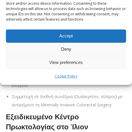
store and/or access device information. Consenting to these
αιμορροϊδοπάθειας.
technologies will allow us to process data such as browsing behavior or
unique IDs on this site. Not consenting or withdrawing consent, may
Ρομποτική & Λαπαροσκοπική
adversely affect certain features and functions.
Χειρουργική
Accept
Ως μέλος της
Ελληνικής Επιστημονικής Εταιρείας
Ρομποτικής Χειρουργικής
, ο Δρ. Δημήτριος Μουσιώλης
Deny
εφαρμόζει τεχνικές αιχμής:
View preferences
Εκπαίδευση στη
Ρομποτική Χειρουργική
(da Vinci
Cookie Policy
System) και στη Λαπαροσκοπική Χειρουργική παχέος
εντέρου.
Συμμετοχή σε διεθνή συνέδρια (Ουάσιγκτον, Κύπρος) με
αντικείμενο τη Minimally Invasive Colorectal Surgery.
Εξειδικευμένο Κέντρο
Πρωκτολογίας στο Ίλιον