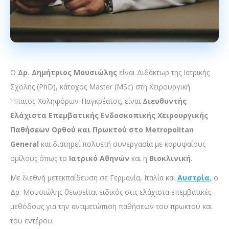
Ο
Δρ. Δημήτριος Μουσιώλης
είναι Διδάκτωρ της Ιατρικής
Σχολής (PhD), κάτοχος Master (MSc) στη Χειρουργική
Ήπατος-Χοληφόρων-Παγκρέατος, είναι
Διευθυντής
Eλάχιστα Eπεμβατικής Eνδοσκοπικής Xειρουργικής
Παθήσεων Oρθού και Πρωκτού στο Metropolitan
General
και διατηρεί πολυετή συνεργασία με κορυφαίους
ομίλους όπως το
Ιατρικό Αθηνών
και η
Βιοκλινική
.
Με διεθνή μετεκπαίδευση σε Γερμανία, Ιταλία και
Αυστρία
, ο
Δρ. Μουσιώλης θεωρείται ειδικός στις ελάχιστα επεμβατικές
μεθόδους για την αντιμετώπιση παθήσεων του πρωκτού και
του εντέρου.