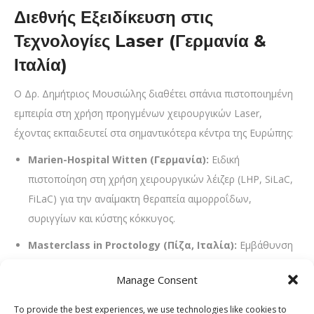
Διεθνής Εξειδίκευση στις
Τεχνολογίες Laser (Γερμανία &
Ιταλία)
Ο Δρ. Δημήτριος Μουσιώλης διαθέτει σπάνια πιστοποιημένη
εμπειρία στη χρήση προηγμένων χειρουργικών Laser,
έχοντας εκπαιδευτεί στα σημαντικότερα κέντρα της Ευρώπης:
Marien-Hospital Witten (Γερμανία):
Ειδική
πιστοποίηση στη χρήση χειρουργικών λέιζερ (LHP, SiLaC,
FiLaC) για την αναίμακτη θεραπεία αιμορροΐδων,
συριγγίων και κύστης κόκκυγος.
Masterclass in Proctology (Πίζα, Ιταλία):
Εμβάθυνση
στις πλέον σύγχρονες τεχνικές της Πρωκτολογίας.
Manage Consent
Βιέννη, Αυστρία:
Μετεκπαίδευση στο σύστημα
To provide the best experiences, we use technologies like cookies to
υπερήχων HAL-RAR για την ανώδυνη αντιμετώπιση της