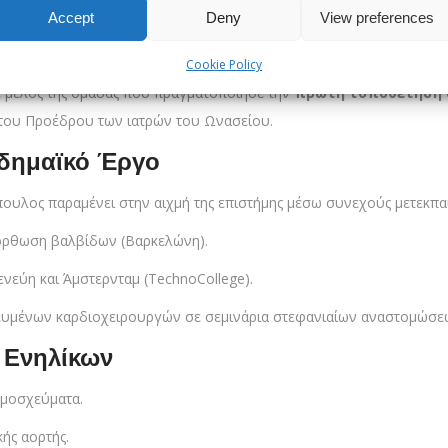
Καρδιοχειρουργικό Κέντρο
Accept
Deny
View preferences
ρουργική Κλινική του
Ωνασείου
υπήρξε καθοριστική. Συμμετείχε εν
Cookie Policy
ε μέλος της ομάδας που πραγματοποίησε την
πρώτη τοποθέτηση 
η του Προέδρου των ιατρών του Ωνασείου.
αδημαϊκό Έργο
υλος παραμένει στην αιχμή της επιστήμης μέσω συνεχούς μετεκπαί
ιόρθωση βαλβίδων (Βαρκελώνη).
ενεύη και Άμστερνταμ (TechnoCollege).
κευμένων καρδιοχειρουργών σε σεμινάρια στεφανιαίων αναστομώσεω
ς Ενηλίκων
 μοσχεύματα.
ής αορτής.