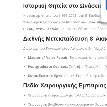
Ιστορική Θητεία στο Ωνάσειο 
Η δεκαετής θητεία του (1993-2003) στη Β’ Καρδιοχει
παιδοκαρδιοχειρουργικών περιστατικών, ενώ υπήρξ
(LVAD) στην Ελλάδα
. Το 2002 τιμήθηκε με τη θέσ
Διεθνής Μετεκπαίδευση & Ακ
Διδάκτωρ του Πανεπιστημίου Αθηνών, ο Dr. Μιχαλόπο
Master of Valve Repair:
Εξειδίκευση στην επιδ
Postgraduate Courses:
Σε Λειψία, Στοκχόλμη, Γ
Εκπαιδευτικό Έργο:
Διατελεί εκπαιδευτής ειδι
Πεδία Χειρουργικής Εμπειρία
Χειρουργική στεφανιαίων με πολλαπλά αρτηριακά
Χειρουργική βαλβίδων και ανευρυσμάτων θωρακικ