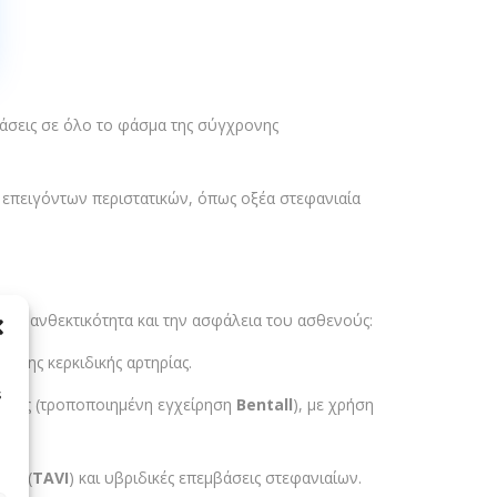
βάσεις σε όλο το φάσμα της σύγχρονης
η επειγόντων περιστατικών, όπως οξέα στεφανιαία
ν ανθεκτικότητα και την ασφάλεια του ασθενούς:
 της κερκιδικής αρτηρίας.
s
ρτής (τροποποιημένη εγχείρηση
Bentall
), με χρήση
δας (
TAVI
) και υβριδικές επεμβάσεις στεφανιαίων.