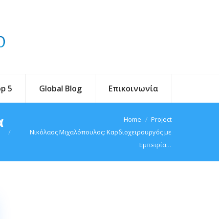
p 5
Global Blog
Επικοινωνία
α
You are here:
Home
Project
Νικόλαος Μιχαλόπουλος: Καρδιοχειρουργός με
Εμπειρία…