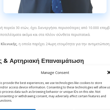
κή πορεία 30 ετών, έχει διενεργήσει περισσότερες από 10.000 επεμ
αποτελέσματα ακόμα και στα πλέον σύνθετα περιστατικά.
 Κλινικής
, η οποία παρέχει 24ωρη ετοιμότητα για την αντιμετώπισ
μής & Αρτηριακή Επαναιμάτωση
στη χρήση προηγμένων χειρουργικών μεθόδων, δίνοντας έμφαση στη
Manage Consent
ρη αρτηριακή επαναιμάτωση με χρήση δύο έσω μαστικών αρτηριών και
o provide the best experiences, we use technologies like cookies to store
nd/or access device information. Consenting to these technologies will allow u
στην αντιμετώπιση οξέων και χρονίων ανευρυσμάτων θωρακικής αο
o process data such as browsing behavior or unique IDs on this site. Not
onsenting or withdrawing consent, may adversely affect certain features and
unctions.
κούς καρδιολόγους για διακαθετηριακή τοποθέτηση αορτικής βαλβί