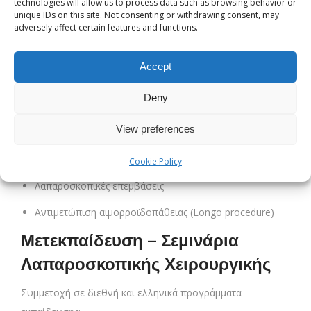
technologies will allow us to process data such as browsing behavior or
συμβάλλοντας ενεργά στην πρακτική εκπαίδευση
unique IDs on this site. Not consenting or withdrawing consent, may
ειδικευόμενων χειρουργών.
adversely affect certain features and functions.
Εξειδίκευση & Χειρουργικό
Accept
Αντικείμενο
Deny
Γενική χειρουργική
View preferences
Χειρουργική χοληφόρων
Κοιλιακή χειρουργική
Cookie Policy
Λαπαροσκοπικές επεμβάσεις
Αντιμετώπιση αιμορροϊδοπάθειας (Longo procedure)
Μετεκπαίδευση – Σεμινάρια
Λαπαροσκοπικής Χειρουργικής
Συμμετοχή σε διεθνή και ελληνικά προγράμματα