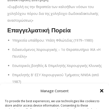
«Συμβολή εις την θεραπεία των καλοήθων νόσων του
χοληδόχου πόρου δια της χοληδοχο-δωδεκαδακτυλικής
αναστομώσεως»
Επαγγελματική Πορεία
Υπηρεσία υπαίθρου: Υπάτη Φθιώτιδας (1979–1980)
Ειδικευόμενος Χειρουργικής – 1ο Θεραπευτήριο ΙΚΑ «Η
Πεντέλη»
Εσωτερικός βοηθός & Επιμελητής Χειρουργικής Κλινικής
Επιμελητής Β’ ΕΣΥ Χειρουργικού Τμήματος ΝΝΘΑ (από
1987)
Manage Consent
Κατά τη διάρκεια της πορείας του ο Δρ. Γεράσιμος
Σβορώνος συμμετείχε σε χιλιάδες επεμβάσεις,
To provide the best experiences, we use technologies like cookies to
πραγματοποιώντας μεγάλο ποσοστό αυτών και
store and/or access device information. Consenting to these