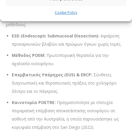
Διαθέτει σπάνια τεχνική κατάρτιση σε επεμβάσεις που
Cookie Policy
αντικαθιστούν παραδοσιακά χειρουργεία με ενδοσκοπικές
μεθόδους:
ESD (Endoscopic Submucosal Dissection):
Αφαίρεση
προκαρκινικών βλαβών και πρώιμων όγκων χωρίς τομές.
Μέθοδος POEM:
Πρωτοποριακή θεραπεία για την
αχαλασία οισοφάγου.
Επεμβατικός Υπέρηχος (EUS) & ERCP:
Σύνθετες
διαγνωστικές και θεραπευτικές πράξεις στο χοληφόρο
δέντρο και το πάγκρεας.
Καινοτομία POETRE:
Πραγματοποίησε με επιτυχία
πειραματική επέμβαση αποκατάστασης οισοφάγου σε
ασθενή από την Αυστραλία, η οποία παρουσιάστηκε ως
κορυφαία επέμβαση στο San Diego (2022).