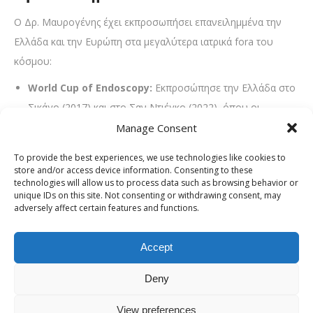
Ο Δρ. Μαυρογένης έχει εκπροσωπήσει επανειλημμένα την
Ελλάδα και την Ευρώπη στα μεγαλύτερα ιατρικά fora του
κόσμου:
World Cup of Endoscopy:
Εκπροσώπησε την Ελλάδα στο
Σικάγο (2017) και στο Σαν Ντιέγκο (2022), όπου οι
επεμβάσεις του επιλέχθηκαν ανάμεσα στις κορυφαίες
Manage Consent
παγκοσμίως.
To provide the best experiences, we use technologies like cookies to
store and/or access device information. Consenting to these
Διεθνή Βραβεία:
Κατέχει την 1η θέση για πρωτότυπη
technologies will allow us to process data such as browsing behavior or
ενδοσκοπική θεραπεία οισοφαγικών στενώσεων
unique IDs on this site. Not consenting or withdrawing consent, may
adversely affect certain features and functions.
(Αίγυπτος, Γαλλία, ΗΠΑ) και έχει βραβευτεί 3 φορές από
την Αμερικανική Εταιρεία Ενδοσκοπήσεων (
ASGE
) ως
Accept
κορυφαίος κριτής επιστημονικών εργασιών.
Εξειδίκευση σε Τεχνικές Αιχμής
Deny
(ESD, POEM, EUS)
View preferences