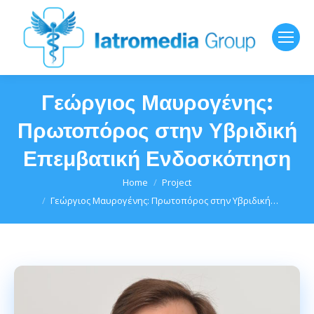
Γεώργιος Μαυρογένης:
Πρωτοπόρος στην Υβριδική
Επεμβατική Ενδοσκόπηση
You are here:
Home
Project
Γεώργιος Μαυρογένης: Πρωτοπόρος στην Υβριδική…