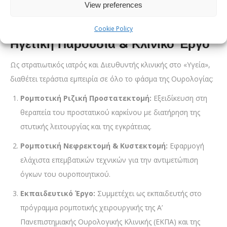
View preferences
ιατρούς με αποδεδειγμένα μεγάλο αριθμό ετήσιων
επεμβάσεων.
Cookie Policy
Ηγετική Παρουσία & Κλινικό Έργο
Ως στρατιωτικός ιατρός και Διευθυντής κλινικής στο «Υγεία»,
διαθέτει τεράστια εμπειρία σε όλο το φάσμα της Ουρολογίας:
Ρομποτική Ριζική Προστατεκτομή:
Εξειδίκευση στη
θεραπεία του προστατικού καρκίνου με διατήρηση της
στυτικής λειτουργίας και της εγκράτειας.
Ρομποτική Νεφρεκτομή & Κυστεκτομή:
Εφαρμογή
ελάχιστα επεμβατικών τεχνικών για την αντιμετώπιση
όγκων του ουροποιητικού.
Εκπαιδευτικό Έργο:
Συμμετέχει ως εκπαιδευτής στο
πρόγραμμα ρομποτικής χειρουργικής της Α’
Πανεπιστημιακής Ουρολογικής Κλινικής (ΕΚΠΑ) και της