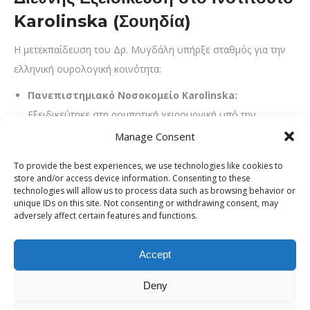
Karolinska (Σουηδία)
Η μετεκπαίδευση του Δρ. Μυγδάλη υπήρξε σταθμός για την
ελληνική ουρολογική κοινότητα:
Πανεπιστημιακό Νοσοκομείο Karolinska:
Εξειδικεύτηκε στη ρομποτική χειρουργική υπό την
καθοδήγηση του παγκοσμίου φήμης Καθηγητή
P.
Manage Consent
Wiklund
, με υποτροφία της Ελληνικής Ουρολογικής
To provide the best experiences, we use technologies like cookies to
Εταιρείας.
store and/or access device information. Consenting to these
technologies will allow us to process data such as browsing behavior or
Διεθνής Εκπαιδευτής:
Είναι πιστοποιημένος
unique IDs on this site. Not consenting or withdrawing consent, may
adversely affect certain features and functions.
εκπαιδευτής ρομποτικής χειρουργικής για νέους
ουρολόγους στην Κεντρική και Ανατολική Ευρώπη.
Accept
daVinci Surgeon Locator:
Συμπεριλαμβάνεται στην
παγκόσμια μηχανή αναζήτησης πιστοποιημένων
Deny
ρομποτικών χειρουργών, η οποία περιλαμβάνει μόνο