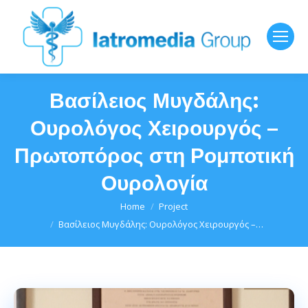
Βασίλειος Μυγδάλης:
Ουρολόγος Χειρουργός –
Πρωτοπόρος στη Ρομποτική
Ουρολογία
You are here:
Home
Project
Βασίλειος Μυγδάλης: Ουρολόγος Χειρουργός –…