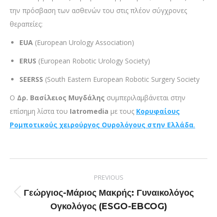
την πρόσβαση των ασθενών του στις πλέον σύγχρονες
θεραπείες:
EUA
(European Urology Association)
ERUS
(European Robotic Urology Society)
SEERSS
(South Eastern European Robotic Surgery Society
Ο
Δρ. Βασίλειος Μυγδάλης
συμπεριλαμβάνεται στην
επίσημη λίστα του
Iatromedia
με τους
Κορυφαίους
Ρομποτικούς χειρούργος Ουρολόγους στην Ελλάδα
.
PREVIOUS
Γεώργιος-Μάριος Μακρής: Γυναικολόγος
Ογκολόγος (ESGO-EBCOG)