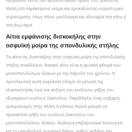
προβάλλει εκτός των φυσιολογικών ορίων του, ασκώντας
πίεση στα παρακείμενα νεύρα και προκαλώντας νευρολογικά
συμπτώματα, όπως πόνο, μούδιασμα και αδυναμία στα κάτω ή
στα άνω άκρα.
Αίτια εμφάνισης δισκοκήλης στην
οσφυϊκή μοίρα της σπονδυλικής στήλης
Τα αίτια της δισκοκήλης στην οσφυϊκή μοίρα της σπονδυλικής
στήλης ποικίλλουν. Βασικό αίτιο είναι η φυσική φθορά των
μεσοσπονδύλιων δίσκων με την πάροδο του χρόνου. Η
προοδευτική αυτή εκφύλιση οδηγεί σε μείωση της
ελαστικότητάς τους και αύξηση του κινδύνου ρήξης του
εξωτερικού ινώδους δακτυλίου. Παράλληλα, ένας σοβαρός
τραυματισμός στην πλάτη ή κάποια πτώση μπορεί να
προκαλέσει ρήξη του ινώδους δακτυλίου του
μεσοσπονδύλιου δίσκου. Ιδιαίτερα επιβαρυντικά λειτουργεί
και το υπερβολικό σωματικό βάρος, καθώς αυξάνει την