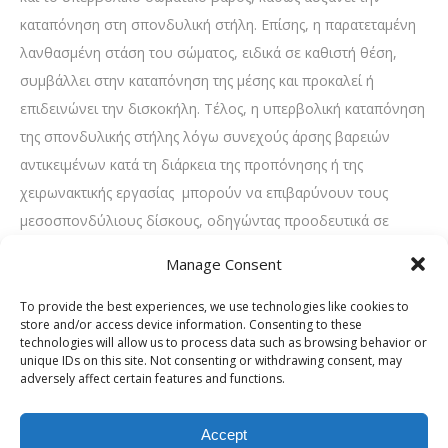
καταπόνηση στη σπονδυλική στήλη. Επίσης, η παρατεταμένη
λανθασμένη στάση του σώματος, ειδικά σε καθιστή θέση,
συμβάλλει στην καταπόνηση της μέσης και προκαλεί ή
επιδεινώνει την δισκοκήλη. Τέλος, η υπερβολική καταπόνηση
της σπονδυλικής στήλης λόγω συνεχούς άρσης βαρειών
αντικειμένων κατά τη διάρκεια της προπόνησης ή της
χειρωνακτικής εργασίας μπορούν να επιβαρύνουν τους
μεσοσπονδύλιους δίσκους, οδηγώντας προοδευτικά σε
δισκοκήλη μέσης.
Manage Consent
Συμπτώματα που προκαλεί η δισκοκήλη
To provide the best experiences, we use technologies like cookies to
μέσης
store and/or access device information. Consenting to these
technologies will allow us to process data such as browsing behavior or
Τα συμπτώματα της οσφυϊκής δισκοκήλης μπορεί να
unique IDs on this site. Not consenting or withdrawing consent, may
adversely affect certain features and functions.
ποικίλλουν ανάλογα με την έκταση της συμπίεσης των
νευρικών δομών. Σε πρώτη φάση, εκδηλώνεται έντονος
Accept
πόνος στη μέση, δηλαδή οσφυαλγία, που μπορεί να