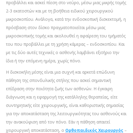
προβάλλει και ασκεί πίεση στο νεύρο, μέσω μιας μικρής τομής
2-3 εκατοστών και με τη βοήθεια ειδικού χειρουργικού
μικροσκοπίου. Ανάλογα, κατά την ενδοσκοπική δισκεκτομή, η
πρόσβαση στον δίσκο πραγματοποιείται μέσω μιας
μικροσκοπικής τομής και ακολουθεί η αφαίρεση του τμήματός
του που προβάλλει με τη χρήση κάμερας – ενδοσκοπίου. Και
με τις δύο αυτές τεχνικές ο ασθενής λαμβάνει εξιτήριο την
ίδια ή την επόμενη ημέρα, χωρίς πόνο.
Η δισκοκήλη μέσης είναι μια συχνή και αρκετά επώδυνη
πάθηση της σπονδυλικής στήλης που ασκεί σημαντική
επίδραση στην ποιότητα ζωής των ασθενών. Η έγκαιρη
διάγνωση και η εφαρμογή της κατάλληλης θεραπείας, είτε
συντηρητικής είτε χειρουργικής, είναι καθοριστικής σημασίας
για την αποκατάσταση της λειτουργικότητας του ασθενούς και
την ανακούφιση από τον πόνο. Εάν η πάθηση απαιτεί
χειρουργική αποκατάσταση, ο
Ορθοπαιδικός Χειρουργός
–