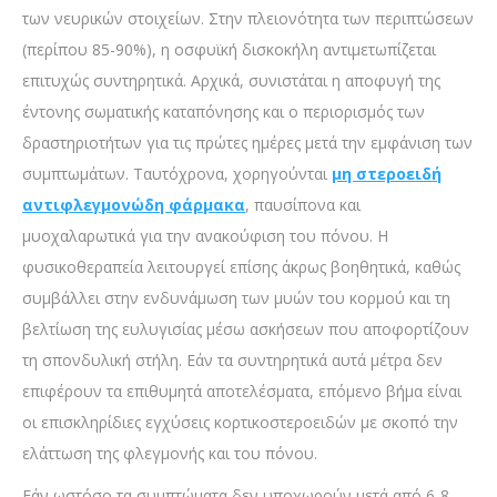
των νευρικών στοιχείων. Στην πλειονότητα των περιπτώσεων
(περίπου 85-90%), η οσφυϊκή δισκοκήλη αντιμετωπίζεται
επιτυχώς συντηρητικά. Αρχικά, συνιστάται η αποφυγή της
έντονης σωματικής καταπόνησης και ο περιορισμός των
δραστηριοτήτων για τις πρώτες ημέρες μετά την εμφάνιση των
συμπτωμάτων. Ταυτόχρονα, χορηγούνται
μη στεροειδή
αντιφλεγμονώδη φάρμακα
, παυσίπονα και
μυοχαλαρωτικά για την ανακούφιση του πόνου. Η
φυσικοθεραπεία λειτουργεί επίσης άκρως βοηθητικά, καθώς
συμβάλλει στην ενδυνάμωση των μυών του κορμού και τη
βελτίωση της ευλυγισίας μέσω ασκήσεων που αποφορτίζουν
τη σπονδυλική στήλη. Εάν τα συντηρητικά αυτά μέτρα δεν
επιφέρουν τα επιθυμητά αποτελέσματα, επόμενο βήμα είναι
οι επισκληρίδιες εγχύσεις κορτικοστεροειδών με σκοπό την
ελάττωση της φλεγμονής και του πόνου.
Εάν ωστόσο τα συμπτώματα δεν υποχωρούν μετά από 6-8