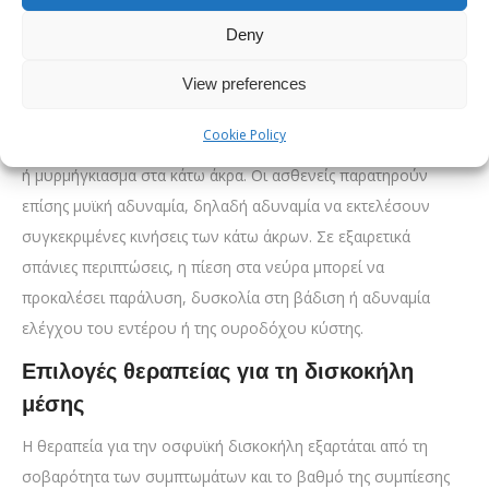
περιορίσει την κινητικότητα. Ο πόνος αυτός συχνά
Deny
ακτινοβολεί από τη μέση προς τα κάτω άκρα, ακολουθώντας
την πορεία του ισχιακού νεύρου. Το σύμπτωμα αυτό
View preferences
ονομάζεται
ισχιαλγία
. Ταυτόχρονα με τον πόνο
Cookie Policy
εκδηλώνονται συχνά αισθητικές διαταραχές όπως μούδιασμα
ή μυρμήγκιασμα στα κάτω άκρα. Οι ασθενείς παρατηρούν
επίσης μυϊκή αδυναμία, δηλαδή αδυναμία να εκτελέσουν
συγκεκριμένες κινήσεις των κάτω άκρων. Σε εξαιρετικά
σπάνιες περιπτώσεις, η πίεση στα νεύρα μπορεί να
προκαλέσει παράλυση, δυσκολία στη βάδιση ή αδυναμία
ελέγχου του εντέρου ή της ουροδόχου κύστης.
Επιλογές θεραπείας για τη δισκοκήλη
μέσης
Η θεραπεία για την οσφυϊκή δισκοκήλη εξαρτάται από τη
σοβαρότητα των συμπτωμάτων και το βαθμό της συμπίεσης