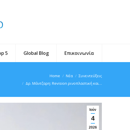
op 5
Global Blog
Επικοινωνία
ere:
Home
Νέα
Συνεντεύξεις
Δρ. Μάντζαρη: Revision ρινοπλαστική και…
Ιούν
4
2026