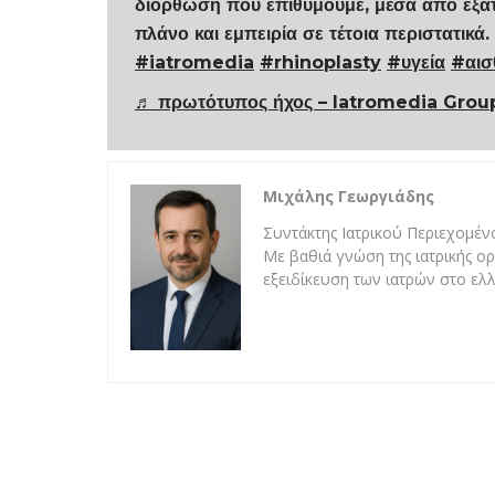
διόρθωση που επιθυμούμε, μέσα από εξατ
πλάνο και εμπειρία σε τέτοια περιστατικά.
#iatromedia
#rhinoplasty
#υγεία
#αισ
♬ πρωτότυπος ήχος – Iatromedia Grou
Μιχάλης Γεωργιάδης
Συντάκτης Ιατρικού Περιεχομένο
Με βαθιά γνώση της ιατρικής ορ
εξειδίκευση των ιατρών στο ελλ