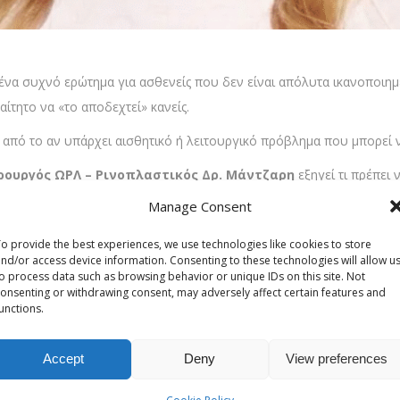
αι ένα συχνό ερώτημα για ασθενείς που δεν είναι απόλυτα ικανοποιη
αίτητο να «το αποδεχτεί» κανείς.
αι από το αν υπάρχει αισθητικό ή λειτουργικό πρόβλημα που μπορεί 
ιρουργός ΩΡΛ – Ρινοπλαστικός Δρ. Μάντζαρη
εξηγεί τι πρέπει 
Manage Consent
θώνονται τα λειτουργικά και αισθητική λάθη μιας αποτυχημένης ε
o provide the best experiences, we use technologies like cookies to store
nd/or access device information. Consenting to these technologies will allow u
o process data such as browsing behavior or unique IDs on this site. Not
ύση;
onsenting or withdrawing consent, may adversely affect certain features and
τική;
unctions.
ε χρειάζεται: Υπάρχει λύση;
Accept
Deny
View preferences
πτώσεις όπου το αποτέλεσμα δεν ανταποκρίνεται στις προσδοκίες τ