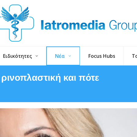
Ειδικότητες
Νέα
Focus Hubs
T
 ρινοπλαστική και πότε
You are h