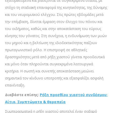
εξατομικευμένα και βασίζονται σε συγκεκριμένα στάδια, με
στόχο τη σταδιακή επαναφορά της κινητικότητας, της δύναμης
και του νευρομυϊκού ελέγχου. Στις πρώτες εβδομάδες μετά
την επέμβαση, δίνεται έμφαση στον έλεγχο του πόνου και
του οιδήματος, καθώς και στην αποκατάσταση του εύρους
κίνησης του γόνατος. Στη συνέχεια, η ενδυνάμωση των μυών
του μηρού και η βελτίωση της ιδιοδεκτικότητας παίζουν
πρωταγωνιστικό ρόλο. Η επιστροφή σε αθλητικές
δραστηριότητες μετά από ρήξη χιαστού γίνεται προοδευτικά
και μόνο όταν πληρούνται συγκεκριμένα λειτουργικά
κριτήρια. Η σωστή και συνεπής αποκατάσταση μειώνει
σημαντικά τον κίνδυνο υποτροπής και εξασφαλίζει ασφαλή
επανένταξη.
Διαβάστε επίσης:
Ρήξη προσθίου χιαστού συνδέσμου:
Αίτια, Συμπτώματα & Θεραπεία
Συμπερασματικά η ρήξη χιαστού αποτελεί έναν σοβαρό