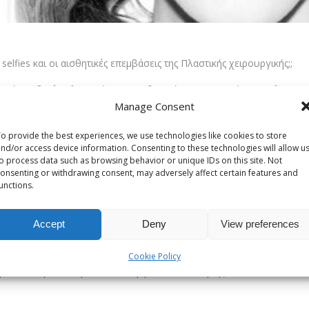
elfies και οι αισθητικές επεμβάσεις της Πλαστικής χειρουργικής;;
ική Ακαδημία Πλαστικής Επανορθωτικής χειρουργικής Προσώπου (
Manage Consent
βάσεων που πραγματοποιούσαν μετά από αιτήματα των ασθενών του
, κτλ.)
o provide the best experiences, we use technologies like cookies to store
nd/or access device information. Consenting to these technologies will allow u
 των ρινοπλαστικών 10% το 2013 σε σχέση με το 2012, 7% στις μετ
o process data such as browsing behavior or unique IDs on this site. Not
onsenting or withdrawing consent, may adversely affect certain features and
νείς που χρησιμοποιούν τις selfies τους, δηλαδή τα φωτογραφικά 
unctions.
ται πιο εμφανίσιμοι στις φωτογραφίες αυτές!
Accept
Deny
View preferences
δεν αντικατοπτρίζει την πραγματική εικόνα ενός ατόμου. Πολλές φο
Cookie Policy
ε την εικόνα γενικότερα και έλλειψη αυτοπεποίθησης αυτών των ασθ