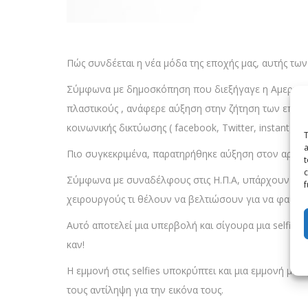
Πώς συνδέεται η νέα μόδα της εποχής μας, αυτής των s
Σύμφωνα με δημοσκόπηση που διεξήγαγε η Αμερικαν
πλαστικούς , ανάφερε αύξηση στην ζήτηση των επεμ
κοινωνικής δικτύωσης ( facebook, Twitter, instantgram
T
a
Πιο συγκεκριμένα, παρατηρήθηκε αύξηση στον αριθμό
t
c
Σύμφωνα με συναδέλφους στις Η.Π.Α, υπάρχουν ασθε
f
χειρουργούς τι θέλουν να βελτιώσουν για να φαίνον
Αυτό αποτελεί μια υπερβολή και σίγουρα μια selfie 
καν!
Η εμμονή στις selfies υποκρύπτει και μια εμμονή μ
τους αντίληψη για την εικόνα τους.