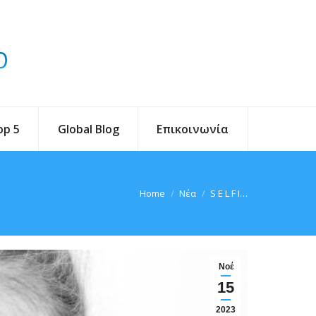
op 5
Global Blog
Επικοινωνία
You are here:
Home
Νέα
S E L F I…
Νοέ
15
2023