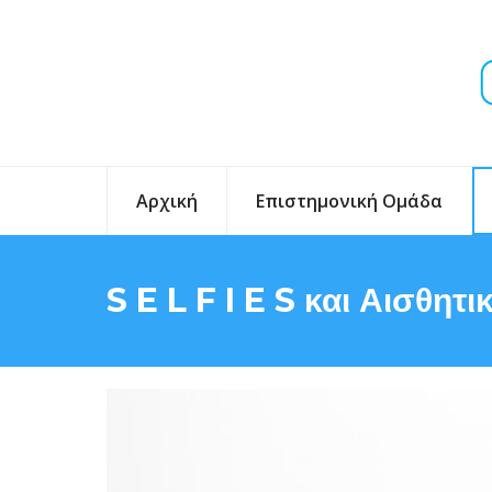
Αρχική
Επιστημονική Ομάδα
S E L F I E S και Αισθητ