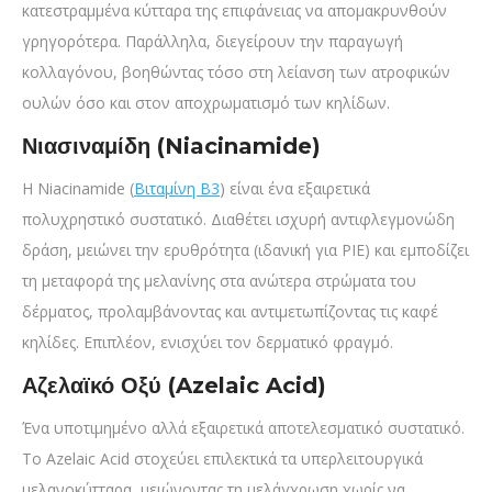
κατεστραμμένα κύτταρα της επιφάνειας να απομακρυνθούν
γρηγορότερα. Παράλληλα, διεγείρουν την παραγωγή
κολλαγόνου, βοηθώντας τόσο στη λείανση των ατροφικών
ουλών όσο και στον αποχρωματισμό των κηλίδων.
Νιασιναμίδη (Niacinamide)
Η Niacinamide (
Βιταμίνη Β3
) είναι ένα εξαιρετικά
πολυχρηστικό συστατικό. Διαθέτει ισχυρή αντιφλεγμονώδη
δράση, μειώνει την ερυθρότητα (ιδανική για PIE) και εμποδίζει
τη μεταφορά της μελανίνης στα ανώτερα στρώματα του
δέρματος, προλαμβάνοντας και αντιμετωπίζοντας τις καφέ
κηλίδες. Επιπλέον, ενισχύει τον δερματικό φραγμό.
Αζελαϊκό Οξύ (Azelaic Acid)
Ένα υποτιμημένο αλλά εξαιρετικά αποτελεσματικό συστατικό.
Το Azelaic Acid στοχεύει επιλεκτικά τα υπερλειτουργικά
μελανοκύτταρα, μειώνοντας τη μελάγχρωση χωρίς να