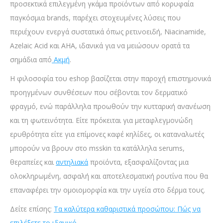
προσεκτικά επιλεγμένη γκάμα προϊόντων από κορυφαία
παγκόσμια brands, παρέχει στοχευμένες λύσεις που
περιέχουν ενεργά συστατικά όπως ρετινοειδή, Niacinamide,
Azelaic Acid και AHA, ιδανικά για να μειώσουν ορατά τα
σημάδια από
Ακμή
.
Η φιλοσοφία του eshop βασίζεται στην παροχή επιστημονικά
προηγμένων συνθέσεων που σέβονται τον δερματικό
φραγμό, ενώ παράλληλα προωθούν την κυτταρική ανανέωση
και τη φωτεινότητα. Είτε πρόκειται για μεταφλεγμονώδη
ερυθρότητα είτε για επίμονες καφέ κηλίδες, οι καταναλωτές
μπορούν να βρουν στο msskin τα κατάλληλα serums,
θεραπείες και
αντηλιακά
προϊόντα, εξασφαλίζοντας μια
ολοκληρωμένη, ασφαλή και αποτελεσματική ρουτίνα που θα
επαναφέρει την ομοιομορφία και την υγεία στο δέρμα τους.
Δείτε επίσης:
Τα καλύτερα καθαριστικά προσώπου: Πώς να
επιλέξετε το ιδανικό