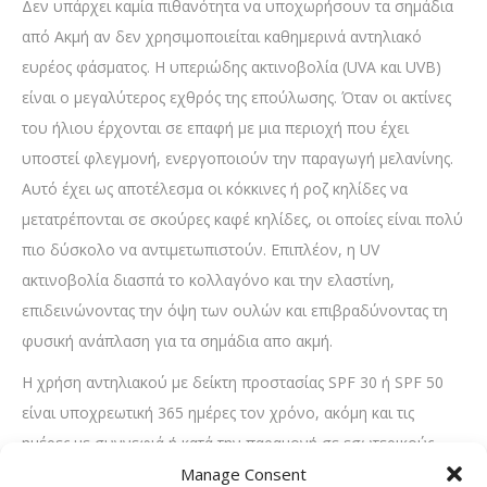
Δεν υπάρχει καμία πιθανότητα να υποχωρήσουν τα σημάδια
από Ακμή αν δεν χρησιμοποιείται καθημερινά αντηλιακό
ευρέος φάσματος. Η υπεριώδης ακτινοβολία (UVA και UVB)
είναι ο μεγαλύτερος εχθρός της επούλωσης. Όταν οι ακτίνες
του ήλιου έρχονται σε επαφή με μια περιοχή που έχει
υποστεί φλεγμονή, ενεργοποιούν την παραγωγή μελανίνης.
Αυτό έχει ως αποτέλεσμα οι κόκκινες ή ροζ κηλίδες να
μετατρέπονται σε σκούρες καφέ κηλίδες, οι οποίες είναι πολύ
πιο δύσκολο να αντιμετωπιστούν. Επιπλέον, η UV
ακτινοβολία διασπά το κολλαγόνο και την ελαστίνη,
επιδεινώνοντας την όψη των ουλών και επιβραδύνοντας τη
φυσική ανάπλαση για τα σημάδια απο ακμή.
Η χρήση αντηλιακού με δείκτη προστασίας SPF 30 ή SPF 50
είναι υποχρεωτική 365 ημέρες τον χρόνο, ακόμη και τις
ημέρες με συννεφιά ή κατά την παραμονή σε εσωτερικούς
χώρους με φυσικό φως. Για το λιπαρό ή με τάση ακμής δέρμα,
Manage Consent