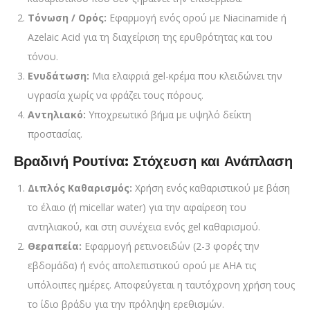
Τόνωση / Ορός:
Εφαρμογή ενός ορού με Niacinamide ή
Azelaic Acid για τη διαχείριση της ερυθρότητας και του
τόνου.
Ενυδάτωση:
Μια ελαφριά gel-κρέμα που κλειδώνει την
υγρασία χωρίς να φράζει τους πόρους.
Αντηλιακό:
Υποχρεωτικό βήμα με υψηλό δείκτη
προστασίας.
Βραδινή Ρουτίνα: Στόχευση και Ανάπλαση
Διπλός Καθαρισμός:
Χρήση ενός καθαριστικού με βάση
το έλαιο (ή micellar water) για την αφαίρεση του
αντηλιακού, και στη συνέχεια ενός gel καθαρισμού.
Θεραπεία:
Εφαρμογή ρετινοειδών (2-3 φορές την
εβδομάδα) ή ενός απολεπιστικού ορού με AHA τις
υπόλοιπες ημέρες. Αποφεύγεται η ταυτόχρονη χρήση τους
το ίδιο βράδυ για την πρόληψη ερεθισμών.