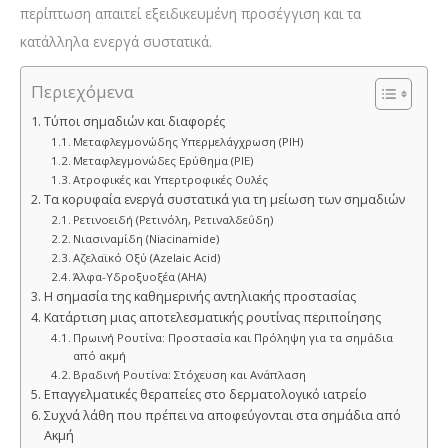
περίπτωση απαιτεί εξειδικευμένη προσέγγιση και τα
κατάλληλα ενεργά συστατικά.
Περιεχόμενα
Τύποι σημαδιών και διαφορές
Μεταφλεγμονώδης Υπερμελάγχρωση (PIH)
Μεταφλεγμονώδες Ερύθημα (PIE)
Ατροφικές και Υπερτροφικές Ουλές
Τα κορυφαία ενεργά συστατικά για τη μείωση των σημαδιών
Ρετινοειδή (Ρετινόλη, Ρετιναλδεΰδη)
Νιασιναμίδη (Niacinamide)
Αζελαϊκό Οξύ (Azelaic Acid)
Άλφα-Υδροξυοξέα (AHA)
Η σημασία της καθημερινής αντηλιακής προστασίας
Κατάρτιση μιας αποτελεσματικής ρουτίνας περιποίησης
Πρωινή Ρουτίνα: Προστασία και Πρόληψη για τα σημάδια
από ακμή
Βραδινή Ρουτίνα: Στόχευση και Ανάπλαση
Επαγγελματικές θεραπείες στο δερματολογικό ιατρείο
Συχνά λάθη που πρέπει να αποφεύγονται στα σημάδια από
Ακμή