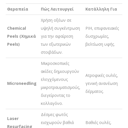
Θεραπεία
Πώς Λειτουργεί
Κατάλληλη Για
Χρήση οξέων σε
Chemical
υψηλή συγκέντρωση
PIH, επιφανειακές
Peels (Χημικά
για την αφαίρεση
δυσχρωμίες,
Peels)
των εξωτερικών
βελτίωση υφής.
στοιβάδων.
Μικροσκοπικές
ακίδες δημιουργούν
Ατροφικές ουλές,
ελεγχόμενους
Microneedling
γενική ανανέωση
μικροτραυματισμούς,
δέρματος.
διεγείροντας το
κολλαγόνο.
Δέσμες φωτός
Laser
εισχωρούν βαθιά
Βαθιές ουλές,
Resurfacing