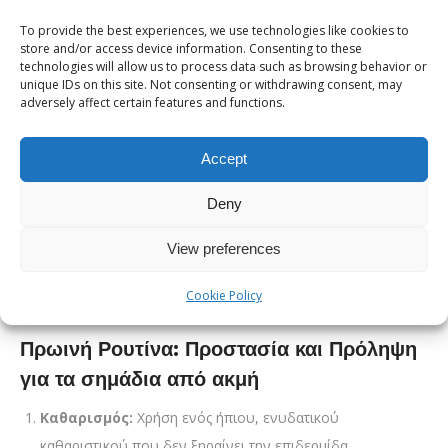
προτιμώνται λεπτόρρευστες, μη φαγεσωρογόνες (non-
To provide the best experiences, we use technologies like cookies to
comedogenic) φόρμουλες με ματ αποτέλεσμα.
store and/or access device information. Consenting to these
technologies will allow us to process data such as browsing behavior or
Μπορεί να σας ενδιαφέρει:
Τα καλύτερα προϊόντα για λιπαρό
unique IDs on this site. Not consenting or withdrawing consent, may
adversely affect certain features and functions.
δέρμα
Κατάρτιση μιας αποτελεσματικής
Accept
ρουτίνας περιποίησης
Deny
Η συνέπεια και η σωστή σειρά εφαρμογής των προϊόντων
View preferences
καθορίζουν την επιτυχία της θεραπείας. Μια ισορροπημένη
ρουτίνα πρέπει να προστατεύει το δέρμα την ημέρα και να το
Cookie Policy
αναπλάθει τη νύχτα.
Πρωινή Ρουτίνα: Προστασία και Πρόληψη
για τα σημάδια από ακμή
Καθαρισμός:
Χρήση ενός ήπιου, ενυδατικού
καθαριστικού που δεν ξηραίνει την επιδερμίδα.