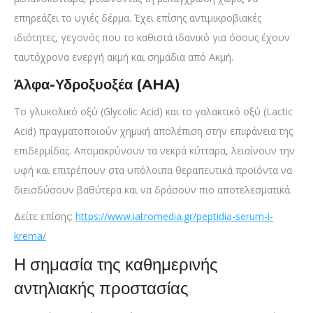
επηρεάζει το υγιές δέρμα. Έχει επίσης αντιμικροβιακές
ιδιότητες, γεγονός που το καθιστά ιδανικό για όσους έχουν
ταυτόχρονα ενεργή ακμή και σημάδια από Ακμή.
Άλφα-Υδροξυοξέα (AHA)
Το γλυκολικό οξύ (Glycolic Acid) και το γαλακτικό οξύ (Lactic
Acid) πραγματοποιούν χημική απολέπιση στην επιφάνεια της
επιδερμίδας. Απομακρύνουν τα νεκρά κύτταρα, λειαίνουν την
υφή και επιτρέπουν στα υπόλοιπα θεραπευτικά προϊόντα να
διεισδύσουν βαθύτερα και να δράσουν πιο αποτελεσματικά.
Δείτε επίσης:
https://www.iatromedia.gr/peptidia-serum-i-
krema/
Η σημασία της καθημερινής
αντηλιακής προστασίας