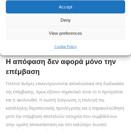
ασθενής επιστρέφει στο σπίτι του την ίδια ημέρα, ενώ η
Accept
αποκατάσταση εξελίσσεται σταδιακά σύμφωνα με τις οδηγίες
Deny
του θεράποντος ιατρού.
Ενημερωθείτε αναλυτικά για την περιτομή με laser στο άρθρο
View preferences
του Health Business:
Περιτομή με laser: Η επέμβαση που
Cookie Policy
αντιμετωπίζεται διαφορετικά σήμερα
Η απόφαση δεν αφορά μόνο την
επέμβαση
Πολλοί άνδρες επικεντρώνονται αποκλειστικά στη διαδικασία
της επέμβασης, όμως εξίσου σημαντικό είναι το τι προηγείται
και τι ακολουθεί. Η σωστή διάγνωση, η επιλογή της
κατάλληλης θεραπευτικής προσέγγισης και η παρακολούθηση
μετά την επέμβαση αποτελούν στοιχεία που συμβάλλουν
στην ομαλή αποκατάσταση και στο καλύτερο δυνατό