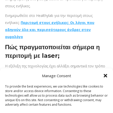
στους ενήλικες.
Ενημερωθείτε στο Healthylab για την περιτομή στους
ενήλικες:
Περιτομή στους ενήλικες: Οι λόγοι που
οδηγούν όλο και περισσότερους άνδρες στον
ουρολόγο
Πώς πραγματοποιείται σήμερα η
περιτομή με laser;
Η εξέλιξη της τεχνολογίας έχει αλλάξει σημαντικά τον τρόπο
με τον οποίο πραγματοποιείται η
laser επέμβαση
. Η χρήση
Manage Consent
σύγχρονων τεχνικών προσφέρει μεγαλύτερη ακρίβεια κατά τη
To provide the best experiences, we use technologies like cookies to
διάρκεια της επέμβασης και καλύτερο χειρουργικό έλεγχο.
store and/or access device information. Consenting to these
technologies will allow us to process data such as browsing behavior or
Η διαδικασία πραγματοποιείται συνήθως με τοπική
unique IDs on this site. Not consenting or withdrawing consent, may
αναισθησία, ολοκληρώνεται σε σύντομο χρονικό διάστημα
adversely affect certain features and functions.
και δεν απαιτεί πολυήμερη νοσηλεία. Μετά την επέμβαση, ο