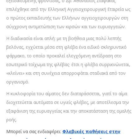
εξειδικευμένης φροντίδας, ο Δρ. Αθανάσιος Σιαφάκας
επιλέχθηκε από την Ελληνική Αγγειοχειρουργική Εταιρεία ως
ο πρώτος εκπαιδευτής των Ελλήνων αγγειοχειρουργών στη
σύγχρονη αντιμετώπιση των κιρσών και των ευρυαγγειών.
Η διαδικασία είναι απλή: με τη βοήθεια μιας πολύ λεπτής
βελόνας, εγχύεται μέσα στη φλέβα ένα ειδικό σκληρυντικό
φάρμακο, το οποίο προκαλεί ελεγχόμενη αντίδραση στο
εσωτερικό τοίχωμα της φλέβας· έτσι η φλέβα συρρικνώνεται,
«κλείνει» και στη συνέχεια απορροφάται σταδιακά από τον
οργανισμό.
Η κυκλοφορία του αίματος δεν διαταράσσεται, γιατί το αίμα
διοχετεύεται αυτόματα σε υγιείς φλέβες, με αποτέλεσμα την
εξαφάνιση της ευρυαγγείας και την αποκατάσταση της ομαλής
ροής.
Μπορεί να σας ενδιαφέρει:
Φλεβικές παθήσεις στην