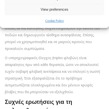
View preferences
Σε ποιες περιπτώσεις ενδείκνυται;
Cookie Policy
Η σκληροθεραπεία εφαρμόζεται κυρίως στις ευρυαγγείες, οι
οποίες αν και καλοήθεις, συχνά επηρεάζουν την εικόνα των
ποδιών και δημιουργούν αίσθημα ανασφάλειας. Επίσης,
μπορεί να χρησιμοποιηθεί και σε μικρούς κιρσούς που
προκαλούν συμπτώματα.
Ο υπερηχογραφικός έλεγχος (triplex φλεβών) είναι
απαραίτητος πριν από κάθε θεραπεία, ώστε να αποκλειστεί
τυχόν σοβαρή φλεβική ανεπάρκεια και να επιλεγεί η σωστή
στρατηγική. Έτσι εξασφαλίζεται ότι το πρόβλημα
αντιμετωπίζεται ολοκληρωμένα και δεν μένουν κρυφές
βλάβες που θα μπορούσαν να εξελιχθούν.
Συχνές ερωτήσεις για τη