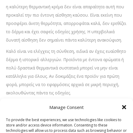
η καλύτερη θερμαντική κρέμα δεν είναι απαραίτητα αυτή που
προκαλεί την πιο έντονη αίσθηση καύσου. Είναι εκείνη που
προσφέρει άνετη θερμότητα, απορροφάται καλά, δεν ερεθίζει
το δέρμα και έχει σαφείς οδηγίες χρήσης. Η υπερβολικά
δυνατή αίσθηση δεν σημαίνει πάντα καλύτερη ανακούφιση.
Καλό είναι να ελέγχεις τη σύνθεση, ειδικά αν έχεις ευαίσθητο
δέρμα ή ιστορικό αλλεργιών. Προϊόντα με έντονα αρώματα ή
πολύ δραστικά θερμαντικά συστατικά μπορεί να μην είναι
κατάλληλα για όλους. Αν δοκιμάζεις ένα προϊόν για πρώτη
φορά, μπορείς να το εφαρμόσεις αρχικά σε μικρή περιοχή,
ακολουθώντας πάντα τις οδηγίες.
Σημαντικό είναι επίσης να επιλέξεις προϊόν που ταιριάζει στη
Manage Consent
χρήση που θέλεις. Άλλο προϊόν μπορεί να είναι κατάλληλο
To provide the best experiences, we use technologies like cookies to
για ήπιο καθημερινό πιάσιμο και άλλο για πιο έντονη μυϊκή
store and/or access device information. Consenting to these
καταπόνηση. Αν ο πόνος είναι συχνός ή έντονος, η επιλογή
technologies will allow us to process data such as browsing behavior or