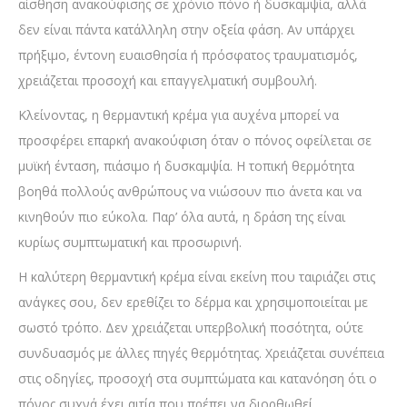
αίσθηση ανακούφισης σε χρόνιο πόνο ή δυσκαμψία, αλλά
δεν είναι πάντα κατάλληλη στην οξεία φάση. Αν υπάρχει
πρήξιμο, έντονη ευαισθησία ή πρόσφατος τραυματισμός,
χρειάζεται προσοχή και επαγγελματική συμβουλή.
Κλείνοντας, η θερμαντική κρέμα για αυχένα μπορεί να
προσφέρει επαρκή ανακούφιση όταν ο πόνος οφείλεται σε
μυϊκή ένταση, πιάσιμο ή δυσκαμψία. Η τοπική θερμότητα
βοηθά πολλούς ανθρώπους να νιώσουν πιο άνετα και να
κινηθούν πιο εύκολα. Παρ’ όλα αυτά, η δράση της είναι
κυρίως συμπτωματική και προσωρινή.
Η καλύτερη θερμαντική κρέμα είναι εκείνη που ταιριάζει στις
ανάγκες σου, δεν ερεθίζει το δέρμα και χρησιμοποιείται με
σωστό τρόπο. Δεν χρειάζεται υπερβολική ποσότητα, ούτε
συνδυασμός με άλλες πηγές θερμότητας. Χρειάζεται συνέπεια
στις οδηγίες, προσοχή στα συμπτώματα και κατανόηση ότι ο
πόνος συχνά έχει αιτία που πρέπει να διορθωθεί.