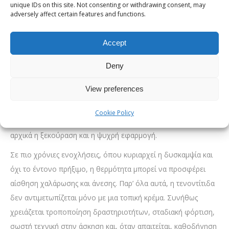
unique IDs on this site. Not consenting or withdrawing consent, may
προϊόντος καλό είναι να γίνεται με τη συμβουλή
adversely affect certain features and functions.
φαρμακοποιού ή γιατρού.
Θερμαντική κρέμα και τενοντίτιδα
Accept
Η θερμαντική κρέμα για τενοντίτιδα χρειάζεται προσοχή, γιατί
Deny
δεν είναι όλες οι φάσεις ενός προβλήματος στον τένοντα
View preferences
ίδιες. Όταν υπάρχει οξεία φλεγμονή, πρήξιμο ή πρόσφατος
τραυματισμός, η θερμότητα μπορεί να μην είναι η κατάλληλη
Cookie Policy
πρώτη επιλογή. Σε τέτοιες περιπτώσεις, συχνά προτιμάται
αρχικά η ξεκούραση και η ψυχρή εφαρμογή.
Σε πιο χρόνιες ενοχλήσεις, όπου κυριαρχεί η δυσκαμψία και
όχι το έντονο πρήξιμο, η θερμότητα μπορεί να προσφέρει
αίσθηση χαλάρωσης και άνεσης. Παρ’ όλα αυτά, η τενοντίτιδα
δεν αντιμετωπίζεται μόνο με μια τοπική κρέμα. Συνήθως
χρειάζεται τροποποίηση δραστηριοτήτων, σταδιακή φόρτιση,
σωστή τεχνική στην άσκηση και, όταν απαιτείται, καθοδήγηση