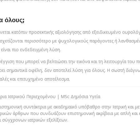
α όλους;
νεται κατόπιν προσεκτικής αξιολόγησης από εξειδικευμένο ουρολόγ
σχετίζονται περισσότερο με ψυχολογικούς παράγοντες ή λανθασμένε
 είναι πιο ενδεδειγμένη λύση.
έγγιση που μπορεί να βελτιώσει την εικόνα και τη λειτουργία του πέο
ει σημαντικά οφέλη, δεν αποτελεί λύση για όλους. Η σωστή διάγνω
αλές και επιτυχημένο αποτέλεσμα.
ρια Ιατρικού Περιεχομένου | MSc Δημόσια Υγεία
στημονική συντάκτρια με ακαδημαϊκό υπόβαθρο στην Ιατρική και με
τρικών άρθρων που συνδυάζουν επιστημονική ακρίβεια με απλή και 
ι σύγχρονων ιατρικών εξελίξεων.