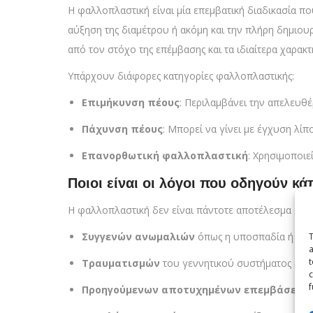
Η φαλλοπλαστική είναι μία επεμβατική διαδικασία πο
αύξηση της διαμέτρου ή ακόμη και την πλήρη δημιου
από τον στόχο της επέμβασης και τα ιδιαίτερα χαρακ
Υπάρχουν διάφορες κατηγορίες φαλλοπλαστικής:
Επιμήκυνση πέους
: Περιλαμβάνει την απελευθ
Πάχυνση πέους
: Μπορεί να γίνει με έγχυση λί
Επανορθωτική φαλλοπλαστική
: Χρησιμοποιε
Ποιοι είναι οι λόγοι που οδηγούν κ
Η φαλλοπλαστική δεν είναι πάντοτε αποτέλεσμα αι
Συγγενών ανωμαλιών
όπως η υποσπαδία ή η μ
T
a
t
Τραυματισμών
του γεννητικού συστήματος (π.χ.
c
f
Προηγούμενων αποτυχημένων επεμβάσεων