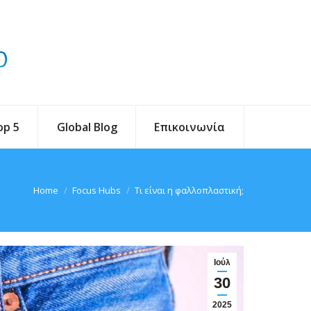
op 5
Global Blog
Επικοινωνία
You are here:
Home
Focus Hubs
Τι είναι η φαλλοπλαστική;
Ιούλ
30
2025