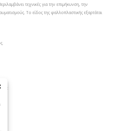
ριλαμβάνει τεχνικές για την επιμήκυνση, την
αυματισμούς. Το είδος της φαλλοπλαστικής εξαρτάται
ς.
όγω:
s