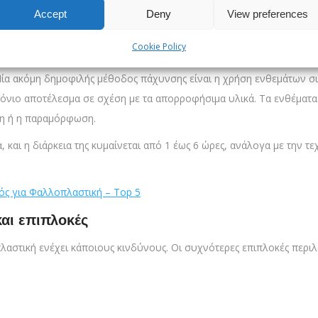
μέγεθος του πέους ή τη σεξουαλική απόδοση.
Accept
Deny
View preferences
Cookie Policy
ικής. Στην επιμήκυνση, γίνεται διατομή του συνδέσμου που ενώνει 
α ακόμη δημοφιλής μέθοδος πάχυνσης είναι η χρήση ενθεμάτων σιλ
όνιο αποτέλεσμα σε σχέση με τα απορροφήσιμα υλικά. Τα ενθέματα
ση ή η παραμόρφωση.
 και η διάρκεια της κυμαίνεται από 1 έως 6 ώρες, ανάλογα με την τ
ός για Φαλλοπλαστική – Top 5
και επιπλοκές
λαστική ενέχει κάποιους κινδύνους. Οι συχνότερες επιπλοκές περι