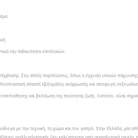
εσμα
ική
τικά την πιθανότητα επιπλοκών.
έμβασης. Στις απλές περιπτώσεις, όπως η έγχυση υλικών πάχυνσης,
φαλλοπλαστική απαιτεί εβδομάδες ανάρρωσης και αποφυγή σεξουαλικ
πεποίθησης και βελτίωση της ποιότητας ζωής. Ωστόσο, είναι σημαν
νάλογα με την τεχνική, τη χώρα και τον γιατρό. Στην Ελλάδα, μία 
εμβάσεις φαλλοπλαστικής δεν καλύπτονται από ασφαλιστικά ταμεία, 