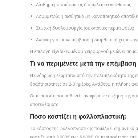
Αίσθημα μουδιάσματος ή απώλεια ευαισθησίας
Ασυμμετρία ή αισθητικό μη ικανοποιητικό αποτέλ
Στυτική δυσλειτουργία (σε σπάνιες περιπτώσεις)
Ανάγκη για επανεπέμβαση ή διορθωτική χειρουργ
Η επιλογή εξειδικευμένου χειρουργού μειώνει σημαν
Τι να περιμένετε μετά την επέμβαση
Η ανάρρωση εξαρτάται από την πολυπλοκότητα της επ
δραστηριότητες σε 2-3 ημέρες. Αντίθετα, η πλήρης 
Οι περισσότεροι ασθενείς αναφέρουν αύξηση της αυτο
αποτελέσματα.
Πόσο κοστίζει η φαλλοπλαστική;
Το κόστος της φαλλοπλαστικής ποικίλλει σημαντικά α
κοστίζει από 2.000€ έως 5.000€. Οι περισσότερες επ