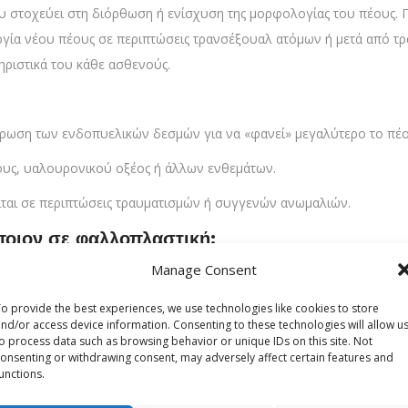
υ στοχεύει στη διόρθωση ή ενίσχυση της μορφολογίας του πέους. Πε
ργία νέου πέους σε περιπτώσεις τρανσέξουαλ ατόμων ή μετά από τρ
τηριστικά του κάθε ασθενούς.
έρωση των ενδοπυελικών δεσμών για να «φανεί» μεγαλύτερο το πέο
πους, υαλουρονικού οξέος ή άλλων ενθεμάτων.
ίται σε περιπτώσεις τραυματισμών ή συγγενών ανωμαλιών.
άποιον σε φαλλοπλαστική;
Manage Consent
σθητικών ανησυχιών. Πολλοί άνδρες προσφεύγουν στην επέμβαση λ
ικροφαλλία.
o provide the best experiences, we use technologies like cookies to store
nd/or access device information. Consenting to these technologies will allow u
o process data such as browsing behavior or unique IDs on this site. Not
 ατυχήματα, κακώσεις).
onsenting or withdrawing consent, may adversely affect certain features and
unctions.
ή ιατρικών επεμβάσεων (π.χ. μετά από
καρκίνο
).