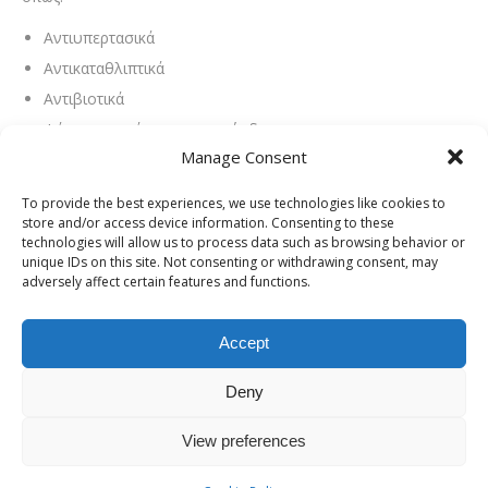
Αντιυπερτασικά
Αντικαταθλιπτικά
Αντιβιοτικά
Φάρμακα κατά της προστατίτιδας
Manage Consent
Αναβολικά στεροειδή
Παθολογικά αίτια:
To provide the best experiences, we use technologies like cookies to
store and/or access device information. Consenting to these
Ηπατική νόσος
technologies will allow us to process data such as browsing behavior or
unique IDs on this site. Not consenting or withdrawing consent, may
Νεφρική ανεπάρκεια
adversely affect certain features and functions.
Όγκοι στους όρχεις ή στα επινεφρίδια
Υπερθυρεοειδισμός
Accept
Τρόπος ζωής:
Deny
Η χρήση ναρκωτικών ουσιών, αλκοόλ και κάνναβης έχει
View preferences
συνδεθεί με υψηλότερα ποσοστά εμφάνισης γυναικομαστίας.