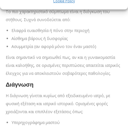
Συμπτώματα γυναικομαστίας
Cookie Policy
Το πιο χαρακτηριστικό σύμπτωμα είναι η διόγκωση του
στήθους. Συχνά συνοδεύεται από:
Ελαφρά ευαισθησία ή πόνο στην περιοχή
Αίσθημα βάρους ή δυσφορίας
Ασυμμετρία (αν αφορά μόνο τον έναν μαστό)
Είναι σημαντικό να σημειωθεί πως, αν και η γυναικομαστία
είναι καλοήθης, σε ορισμένες περιπτώσεις απαιτείται ιατρικός
έλεγχος για να αποκλειστούν σοβαρότερες παθολογίες.
Διάγνωση
Η διάγνωση γίνεται κυρίως από εξειδικευμένο ιατρό, με
φυσική εξέταση και ιατρικό ιστορικό. Ορισμένες φορές
χρειάζονται και επιπλέον εξετάσεις όπως:
Υπερηχογράφημα μαστού